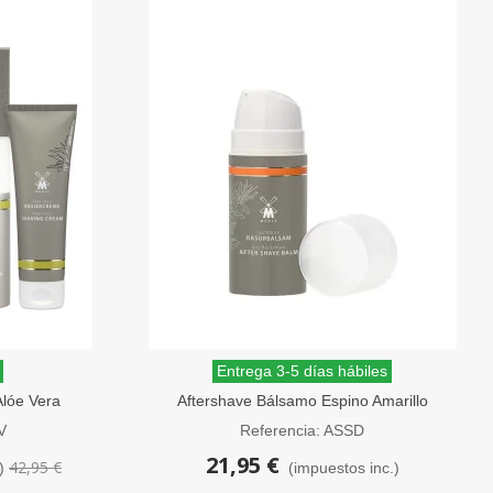
Entrega 3-5 días hábiles
lóe Vera
Aftershave Bálsamo Espino Amarillo
o
MÜHLE 100 ml
V
Referencia: ASSD
21,95 €
42,95 €
)
(impuestos inc.)