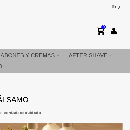
Blog
0
JABONES Y CREMAS
AFTER SHAVE
G
BÁLSAMO
 el verdadero cuidado