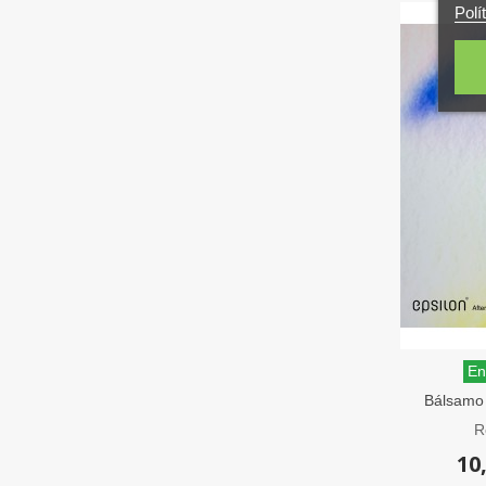
Polí
En
Bálsamo 
R
10