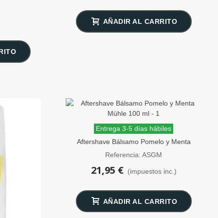
AÑADIR AL CARRITO
RITO
Entrega 3-5 días hábiles
Aftershave Bálsamo Pomelo y Menta
Mühle 100 ml
Referencia: ASGM
21,95 €
(impuestos inc.)
AÑADIR AL CARRITO