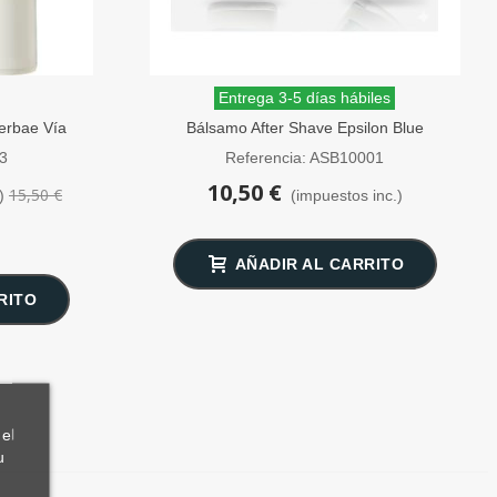
Entrega 3-5 días hábiles
erbae Vía
Bálsamo After Shave Epsilon Blue
Mediterranean 100 ml
03
Referencia: ASB10001
10,50 €
15,50 €
)
(impuestos inc.)
AÑADIR AL CARRITO
RITO
el
u