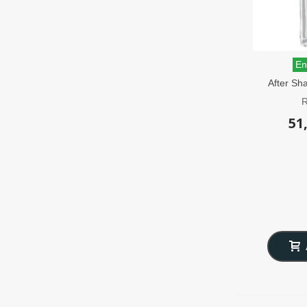
En
After Sh
R
51