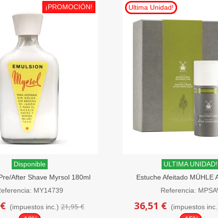
¡PROMOCIÓN!
Ultima Unidad!
Disponible
ULTIMA UNIDAD!
Pre/After Shave Myrsol 180ml
Estuche Afeitado MÜHLE A
Crema y Bálsam
eferencia: MY14739
Referencia: MPSA
 €
36,51 €
21,95 €
(impuestos inc.)
(impuestos inc.