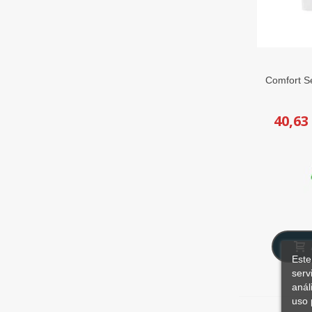
Comfort S
40,63
Este
serv
anál
uso 