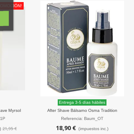
ROMOCIÓN!
Entrega 3-5 días hábiles
have Myrsol
After Shave Bálsamo Osma Tradition
50ml
41P
Referencia: Baum_OT
18,90 €
21,95 €
)
(impuestos inc.)