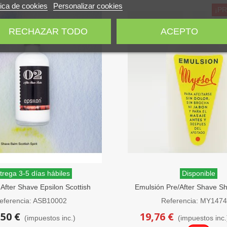
tica de cookies
Personalizar cookies
¡P
RECHAZAR TODO
ACEPTO
trega 3-5 días hábiles
Disponible
After Shave Epsilon Scottish
Emulsión Pre/After Shave S
Spirit 100 ml
200 ml
eferencia: ASB10002
Referencia: MY147
,50 €
19,76 €
(impuestos inc.)
(impuestos inc.