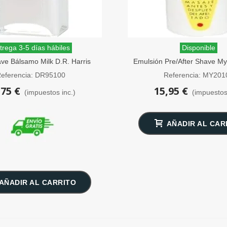
trega 3-5 días hábiles
Disponible
ave Bálsamo Milk D.R. Harris
Emulsión Pre/After Shave Myr
100ml
75ml Sin Alcohol
eferencia: DR95100
Referencia: MY201
,75 €
15,95 €
(impuestos inc.)
(impuestos
AÑADIR AL CAR
AÑADIR AL CARRITO