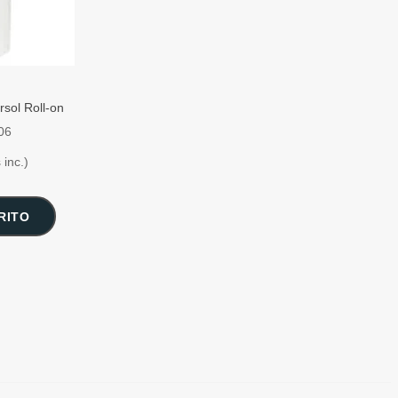
sol Roll-on
06
 inc.)
RITO