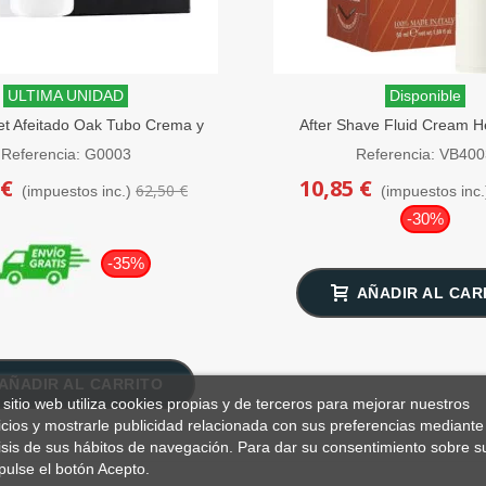
ULTIMA UNIDAD
Disponible
et Afeitado Oak Tubo Crema y
After Shave Fluid Cream H
Bálsamo + Toalla
Barbería 50 ml.
Referencia: G0003
Referencia: VB40
 €
10,85 €
62,50 €
(impuestos inc.)
(impuestos inc.
-30%
-35%
AÑADIR AL CAR
AÑADIR AL CARRITO
 sitio web utiliza cookies propias y de terceros para mejorar nuestros
icios y mostrarle publicidad relacionada con sus preferencias mediante 
isis de sus hábitos de navegación. Para dar su consentimiento sobre s
pulse el botón Acepto.