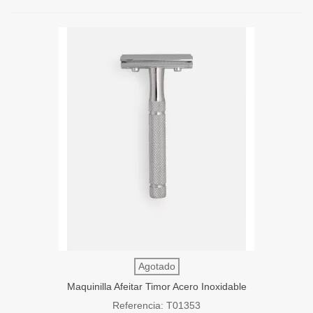
Agotado
Maquinilla Afeitar Timor Acero Inoxidable
Peine Cerrado 80mm
Referencia: T01353