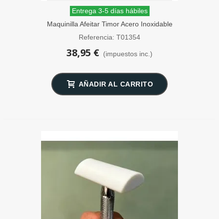
Entrega 3-5 días hábiles
Maquinilla Afeitar Timor Acero Inoxidable
Peine Cerrado
Referencia: T01354
38,95 €
(impuestos inc.)
AÑADIR AL CARRITO