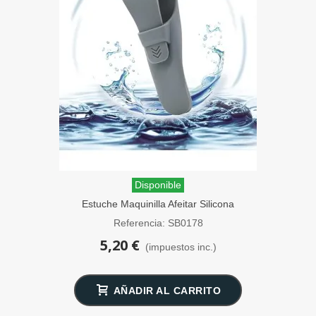
Disponible
Estuche Maquinilla Afeitar Silicona
SensaBien Gris
Referencia: SB0178
5,20 €
(impuestos inc.)
AÑADIR AL CARRITO