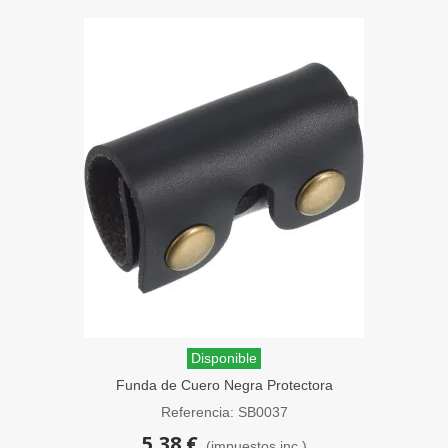
Disponible
Funda de Cuero Negra Protectora
Maquinillas Afeitar SensaBien
Referencia: SB0037
5,38 €
(impuestos inc.)