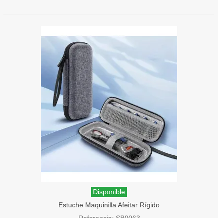
Disponible
Estuche Maquinilla Afeitar Rígido
SensaBien Gris
Referencia: SB0063