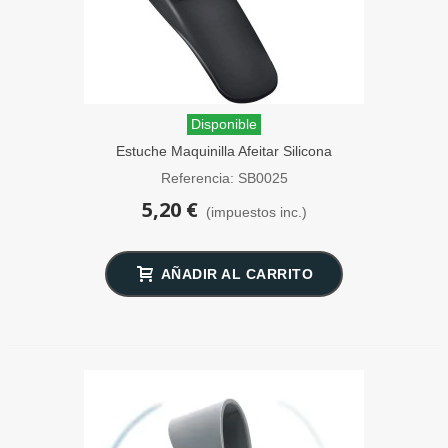
Disponible
Estuche Maquinilla Afeitar Silicona
SensaBien Negro
Referencia: SB0025
5,20 €
(impuestos inc.)
AÑADIR AL CARRITO