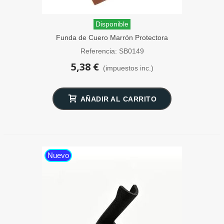
Disponible
Funda de Cuero Marrón Protectora
Maquinillas Afeitar SensaBien
Referencia: SB0149
5,38 €
(impuestos inc.)
AÑADIR AL CARRITO
Nuevo