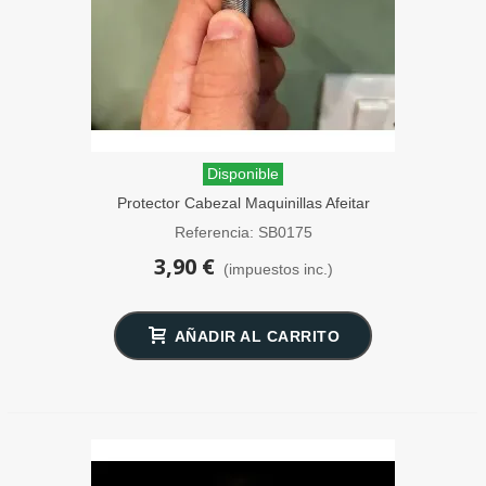
Disponible
Protector Cabezal Maquinillas Afeitar
SensaBien Blanco
Referencia: SB0175
3,90 €
(impuestos inc.)
AÑADIR AL CARRITO