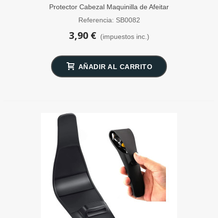
Protector Cabezal Maquinilla de Afeitar
SensaBien Gris
Referencia: SB0082
3,90 €
(impuestos inc.)
AÑADIR AL CARRITO