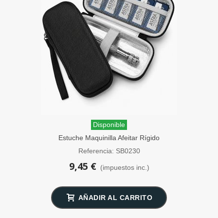
Disponible
Estuche Maquinilla Afeitar Rígido
SensaBien Negro
Referencia: SB0230
9,45 €
(impuestos inc.)
AÑADIR AL CARRITO