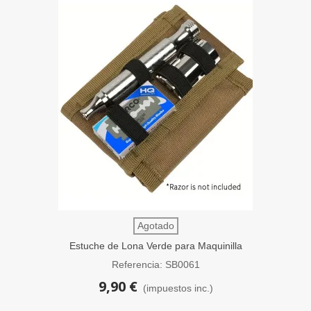
Agotado
Estuche de Lona Verde para Maquinilla
de Afeitar y Cuchillas SensaBien
Referencia: SB0061
9,90 €
(impuestos inc.)