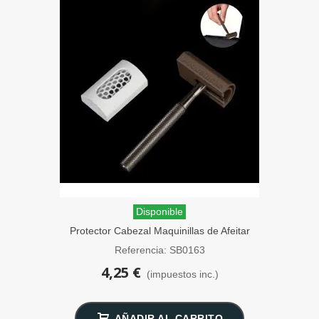
Disponible
Protector Cabezal Maquinillas de Afeitar
Marrón SensaBien
Referencia: SB0163
4,25 €
(impuestos inc.)
AÑADIR AL CARRITO