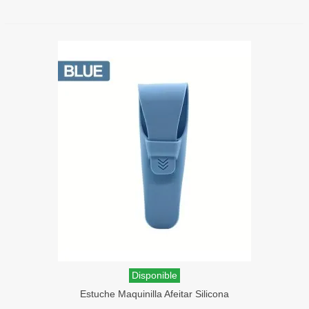
Disponible
Estuche Maquinilla Afeitar Silicona
SensaBien Azul