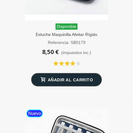
Disponible
Estuche Maquinilla Afeitar Rígido
SensaBien Azul
Referencia: SB0179
8,50 €
(impuestos inc.)
AÑADIR AL CARRITO
Nuevo