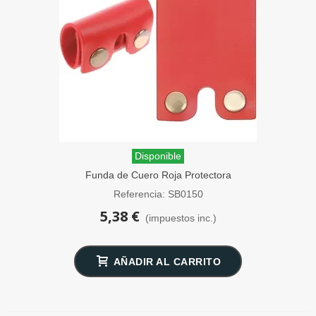
Disponible
Funda de Cuero Roja Protectora
Maquinillas Afeitar SensaBien
Referencia: SB0150
5,38 €
(impuestos inc.)
AÑADIR AL CARRITO