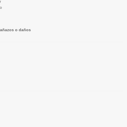
r
ro
arañazos o daños