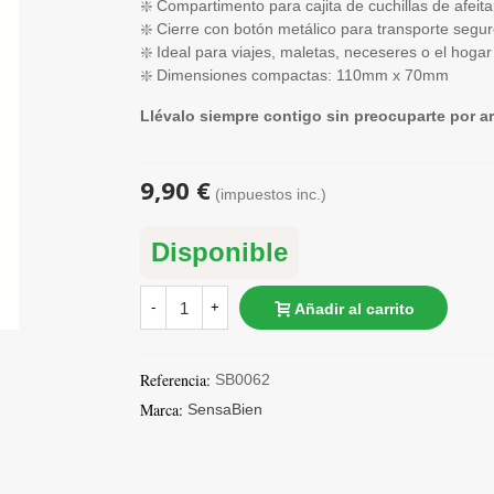
❇️ Compartimento para cajita de cuchillas de afeita
❇️ Cierre con botón metálico para transporte segu
❇️ Ideal para viajes, maletas, neceseres o el hogar
❇️ Dimensiones compactas: 110mm x 70mm
Llévalo siempre contigo sin preocuparte por 
9,90 €
(impuestos inc.)
Disponible
-
+
Añadir al carrito
Referencia:
SB0062
Marca:
SensaBien