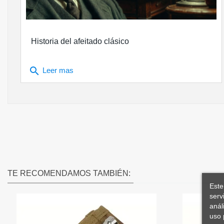
Historia del afeitado clásico
search
Leer mas
TE RECOMENDAMOS TAMBIÉN:
Este
serv
anál
uso 