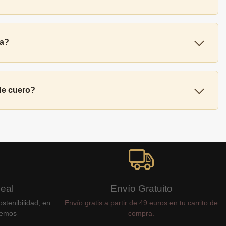
ua?
 de cuero?
Real
Envío Gratuito
stenibilidad, en
Envío gratis a partir de 49 euros en tu carrito de
cemos
compra.