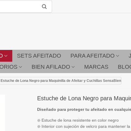
O
SETS AFEITADO
PARA AFEITADO
ORIOS
BIEN AFILADO
MARCAS
BLO
Estuche de Lona Negro para Maquinilla de Afeitar y Cuchillas SensaBien
Estuche de Lona Negro para Maquini
Diseñado para proteger tu afeitado en cualqui
❇️ Estuche de lona resistente en color negro
❇️ Interior con sujeción de velcro para mantener la