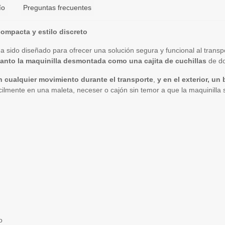
ío
Preguntas frecuentes
compacta y estilo discreto
ha sido diseñado para ofrecer una solución segura y funcional al transp
tanto la maquinilla desmontada como una cajita de cuchillas
de do
an cualquier movimiento durante el transporte
,
y en el exterior, un
cilmente en una maleta, neceser o cajón sin temor a que la maquinilla 
o