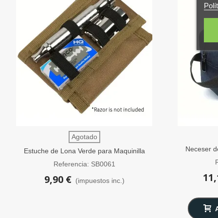
Polí
Agotado
Neceser d
Estuche de Lona Verde para Maquinilla
de Afeitar y Cuchillas SensaBien
Referencia: SB0061
11,
9,90 €
(impuestos inc.)