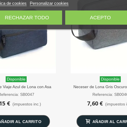
tica de cookies
Personalizar cookies
RECHAZAR TODO
ACEPTO
Disponible
Disponible
e Viaje Azul de Lona con Asa
Neceser de Lona Gris Oscur
SensaBien
Referencia: SB0047
Referencia: SB004
15 €
7,60 €
(impuestos inc.)
(impuestos i
AÑADIR AL CARRITO
AÑADIR AL CAR