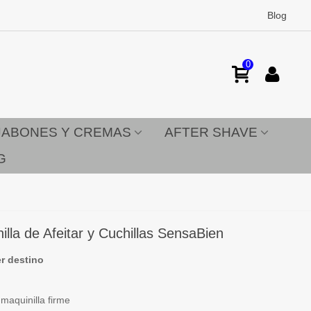
Blog
0
JABONES Y CREMAS
AFTER SHAVE
G
lla de Afeitar y Cuchillas SensaBien
er destino
 maquinilla firme