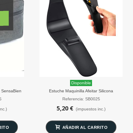
Disponible
o SensaBien
Estuche Maquinilla Afeitar Silicona
SensaBien Negro
6
Referencia: SB0025
5,20 €
nc.)
(impuestos inc.)
RITO
AÑADIR AL CARRITO