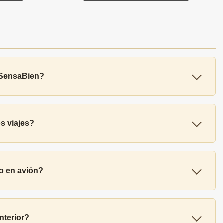
e SensaBien?
s viajes?
no en avión?
nterior?