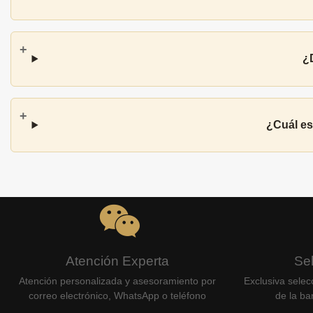
¿
¿Cuál es
Atención Experta
Se
Atención personalizada y asesoramiento por
Exclusiva selec
correo electrónico, WhatsApp o teléfono
de la bar