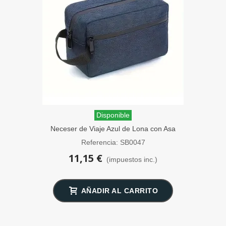
Disponible
Neceser de Viaje Azul de Lona con Asa
SensaBien
Referencia: SB0047
11,15 €
(impuestos inc.)
AÑADIR AL CARRITO