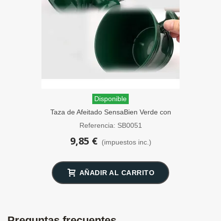
Disponible
Taza de Afeitado SensaBien Verde con
Asa
Referencia: SB0051
9,85 €
(impuestos inc.)
AÑADIR AL CARRITO
Preguntas frecuentes