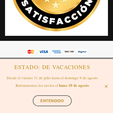
SensaBien Sensación de Bienestar™, es una marca registrada
ESTADO: DE VACACIONES
propiedad de M. Liegmann. NIE: X-0179278Q. Copyright © 2019-
2026. Reservados todos los derechos.
Desde el viernes 31 de julio hasta el domingo 9 de agosto
Aviso Legal y Privacidad
,
Condiciones Generales de Venta
,
lunes 10 de agosto
Retomaremos los envíos el
×
Política de Privacidad
,
Derecho de Desistimiento
Contáctanos vía whatsapp
ENTENDIDO
Añadir al carrito