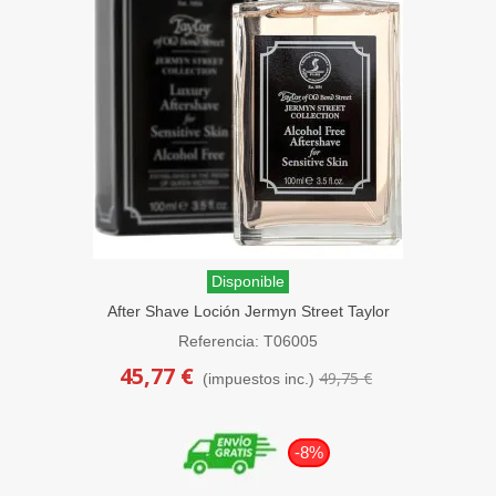
Disponible
After Shave Loción Jermyn Street Taylor
of Old Bond Street 100ml
Referencia: T06005
45,77 €
49,75 €
(impuestos inc.)
-8%