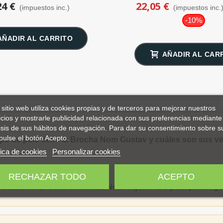
24 €
22,05 €
(impuestos inc.)
(impuestos inc.
-10%
AÑADIR AL CARRITO
AÑADIR AL CAR
 sitio web utiliza cookies propias y de terceros para mejorar nuestros
icios y mostrarle publicidad relacionada con sus preferencias mediante 
isis de sus hábitos de navegación. Para dar su consentimiento sobre s
pulse el botón Acepto.
ipo de pelo tiene la Brocha Nom Gustav y cuáles son sus v
tica de cookies
Personalizar cookies
RECHAZAR TODO
ACEPTO
uidar mi Brocha de Afeitar Nom Tejón Puro para prolongar 