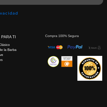
de privacidad
Compra 100% Segura
 PARA TI
Clásico
de la Barba
ve
es