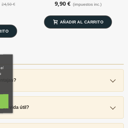
9,90 €
24,50 €
)
(impuestos inc.)
AÑADIR AL CARRITO
RITO
el
u
entajas?
su vida útil?