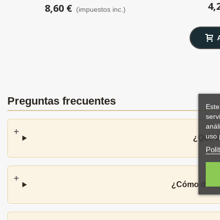
4,
8,60 €
(impuestos inc.)
Preguntas frecuentes
Este
serv
anál
uso 
¿Qué t
Polí
¿Cómo debo c