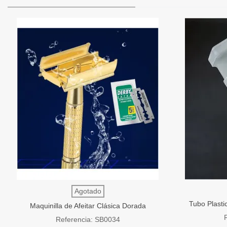
Agotado
Tubo Plasti
Maquinilla de Afeitar Clásica Dorada
d
Apertura Mariposa SensaBien
Referencia: SB0034