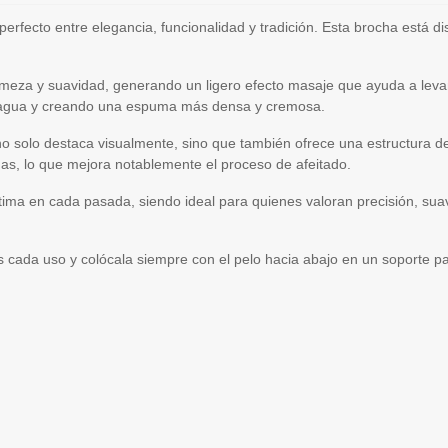
 perfecto entre elegancia, funcionalidad y tradición. Esta brocha está 
meza y suavidad, generando un ligero efecto masaje que ayuda a levantar
el agua y creando una espuma más densa y cremosa.
no solo destaca visualmente, sino que también ofrece una estructura
as, lo que mejora notablemente el proceso de afeitado.
tima en cada pasada, siendo ideal para quienes valoran precisión, suav
ras cada uso y colócala siempre con el pelo hacia abajo en un soporte p