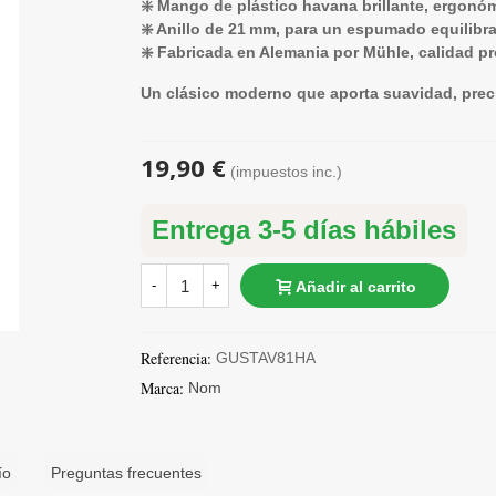
❇️ Mango de plástico havana brillante, ergonóm
❇️ Anillo de 21 mm, para un espumado equilibra
❇️ Fabricada en Alemania por Mühle, calidad pr
Un clásico moderno que aporta suavidad, precis
19,90 €
(impuestos inc.)
Entrega 3-5 días hábiles
-
+
Añadir al carrito
Referencia:
GUSTAV81HA
Marca:
Nom
ío
Preguntas frecuentes