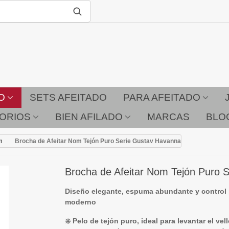
O
SETS AFEITADO
PARA AFEITADO
ORIOS
BIEN AFILADO
MARCAS
BLO
m
Brocha de Afeitar Nom Tejón Puro Serie Gustav Havanna
Brocha de Afeitar Nom Tejón Puro 
Diseño elegante, espuma abundante y control p
moderno
❇️ Pelo de tejón puro, ideal para levantar el ve