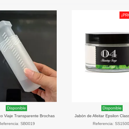
¡PR
Disponible
Disponible
co Viaje Transparente Brochas
Jabón de Afeitar Epsilon Clas
e Afeitar SensaBien
g
Referencia: SB0019
Referencia: SS150