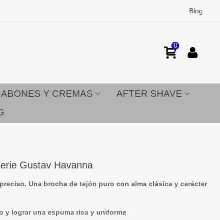
Blog
0
JABONES Y CREMAS
AFTER SHAVE
G
Serie Gustav Havanna
reciso. Una brocha de tejón puro con alma clásica y carácter
llo y lograr una espuma rica y uniforme