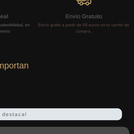
Real
Envío Gratuito
stenibilidad, en
Envío gratis a partir de 49 euros en tu carrito de
cemos
compra.
mportan