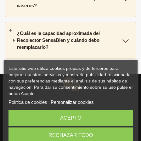
caseros?
¿Cuál es la capacidad aproximada del
Recolector SensaBien y cuándo debo
reemplazarlo?
Este sitio web utiliza cookies propias y de terceros para
mejorar nuestros servicios y mostrarle publicidad relacionada
con sus preferencias mediante el análisis de sus hábitos de
navegación. Para dar su consentimiento sobre su uso pulse el
botón Acepto.
Atención Experta
Política de cookies
Personalizar cookies
Atención personalizada y asesoramiento por correo electrónico,
ACEPTO
WhatsApp o teléfono
RECHAZAR TODO