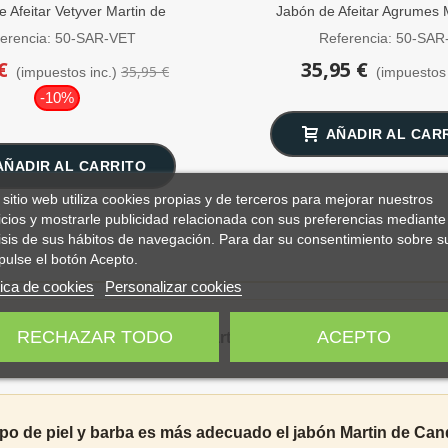
 Afeitar Vetyver Martin de
Jabón de Afeitar Agrumes 
Candre 50g
Candre 50g
erencia: 50-SAR-VET
Referencia: 50-SAR
€
35,95 €
35,95 €
(impuestos inc.)
(impuestos 
-10%
AÑADIR AL CAR
AÑADIR AL CARRITO
 sitio web utiliza cookies propias y de terceros para mejorar nuestros
icios y mostrarle publicidad relacionada con sus preferencias mediante 
isis de sus hábitos de navegación. Para dar su consentimiento sobre s
pulse el botón Acepto.
tica de cookies
Personalizar cookies
RECHAZAR TODO
ACEPTO
y usa el Jabón de Afeitar Martin de Candre Beurrier para u
ipo de piel y barba es más adecuado el jabón Martin de Can