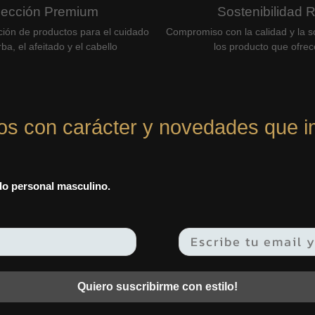
lección Premium
Sostenibilidad 
ción de productos para el cuidado
Compromiso con la calidad y la so
ba, el afeitado y el cabello
los producto que ofre
os con carácter y novedades que i
ado personal masculino.
Quiero suscribirme con estilo!