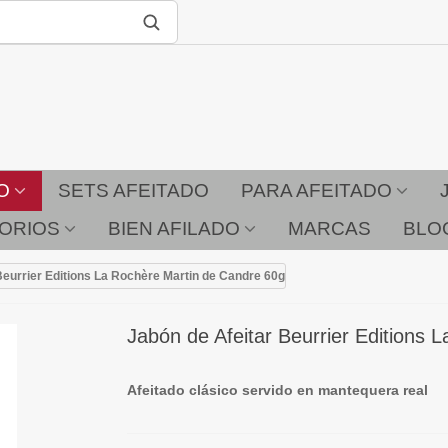
O
SETS AFEITADO
PARA AFEITADO
ORIOS
BIEN AFILADO
MARCAS
BLO
Beurrier Editions La Rochère Martin de Candre 60g
Jabón de Afeitar Beurrier Editions
Afeitado clásico servido en mantequera real