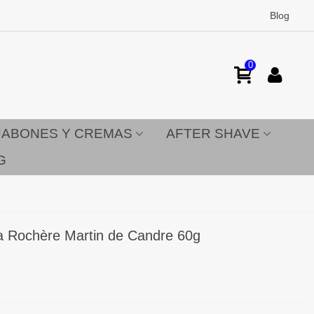
Blog
0
JABONES Y CREMAS
AFTER SHAVE
G
 La Rochère Martin de Candre 60g