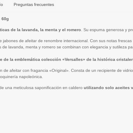
ío
Preguntas frecuentes
e 60g
icas de la lavanda, la menta y el romero
. Su espuma generosa y pro
jabones de afeitar de renombre internacional. Con sus notas frescas 
s de lavanda, menta y romero se combinan con elegancia y sutileza par
 de la emblemática colección «Versalles» de la histórica cristale
ón de afeitar con fragancia «Original». Consta de un recipiente de v
roquinería napoleónica.
o de una meticulosa saponificación en caldero
utilizando solo aceites 