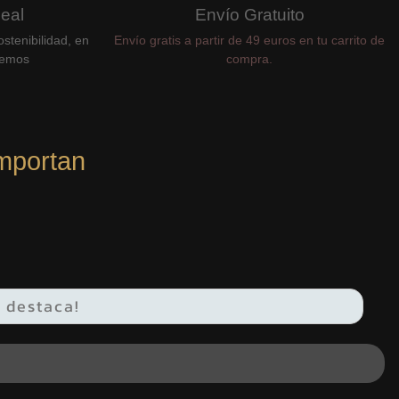
Real
Envío Gratuito
stenibilidad, en
Envío gratis a partir de 49 euros en tu carrito de
cemos
compra.
mportan