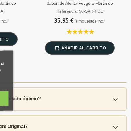
Martin de
Jabón de Afeitar Fougere Martin de
Candre 50g
-A
Referencia: 50-SAR-FOU
35,95 €
inc.)
(impuestos inc.)
RITO
AÑADIR AL CARRITO
el
u
n afeitado óptimo?
dre Original?