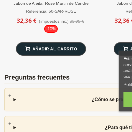
Jabón de Afeitar Rose Martin de Candre
Jabón de
50g
Referencia: 50-SAR-ROSE
Ref
32,36 €
32,36 
35,95 €
(impuestos inc.)
-10%
AÑADIR AL CARRITO
Este
serv
anál
Preguntas frecuentes
uso 
Polí
¿Cómo se prepara 
¿Para qué t