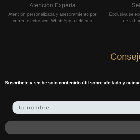
Atención Experta
Se
Atención personalizada y asesoramiento por
Exclusiva selec
correo electrónico, WhatsApp o teléfono
de la bar
Consej
Suscríbete y recibe solo contenido útil sobre afeitado y cuid
Email