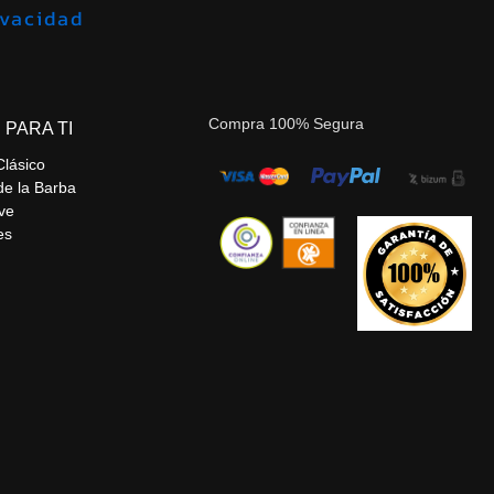
de privacidad
Compra 100% Segura
 PARA TI
Clásico
de la Barba
ve
es