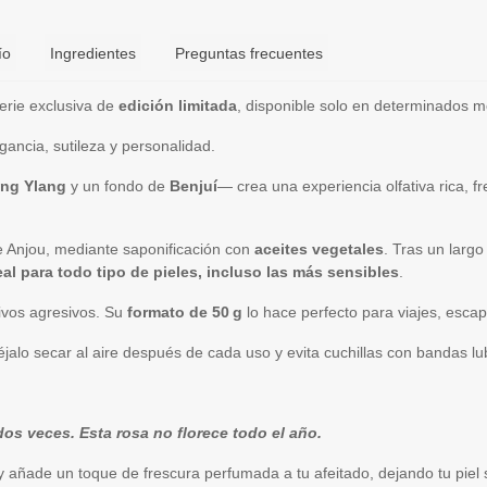
ío
Ingredientes
Preguntas frecuentes
erie exclusiva de
edición limitada
, disponible solo en determinados 
ancia, sutileza y personalidad.
ang Ylang
y un fondo de
Benjuí
— crea una experiencia olfativa rica, f
 de Anjou, mediante saponificación con
aceites vegetales
. Tras un largo
eal para todo tipo de pieles, incluso las más sensibles
.
itivos agresivos. Su
formato de 50 g
lo hace perfecto para viajes, esca
éjalo secar al aire después de cada uso y evita cuchillas con bandas l
os veces. Esta rosa no florece todo el año.
 añade un toque de frescura perfumada a tu afeitado, dejando tu piel s