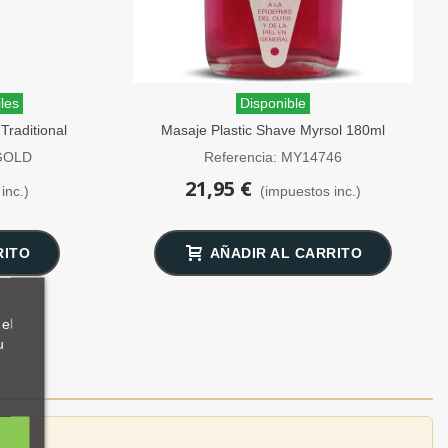
les
Disponible
Traditional
Masaje Plastic Shave Myrsol 180ml
rto
EGOLD
Referencia: MY14746
21,95 €
inc.)
(impuestos inc.)
RITO
AÑADIR AL CARRITO
el
u