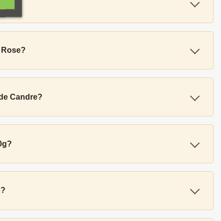
e Rose?
n de Candre?
50g?
o?