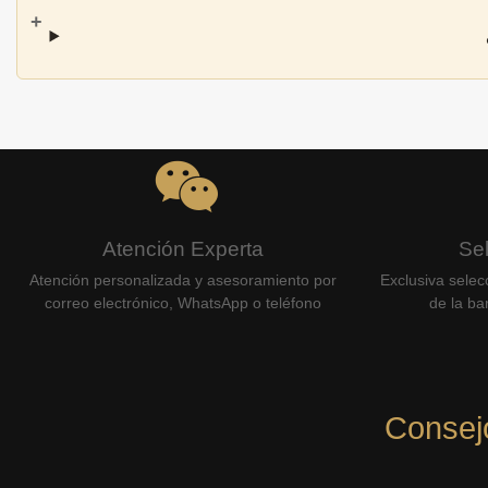
Atención Experta
Se
Atención personalizada y asesoramiento por
Exclusiva selec
correo electrónico, WhatsApp o teléfono
de la bar
Consej