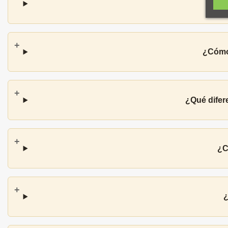
¿Cómo 
¿Qué difer
¿C
¿