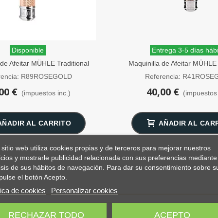
Disponible
Entrega 3-5 días hábi
 de Afeitar MÜHLE Traditional
Maquinilla de Afeitar MÜHLE 
segold Peine Cerrado
Rosegold Peine Abie
rencia: R89ROSEGOLD
Referencia: R41ROS
00 €
40,00 €
(impuestos inc.)
(impuestos 
AÑADIR AL CARRITO
AÑADIR AL CAR
 sitio web utiliza cookies propias y de terceros para mejorar nuestros
icios y mostrarle publicidad relacionada con sus preferencias mediante 
isis de sus hábitos de navegación. Para dar su consentimiento sobre s
pulse el botón Acepto.
tica de cookies
Personalizar cookies
RECHAZAR TODO
ACEPTO