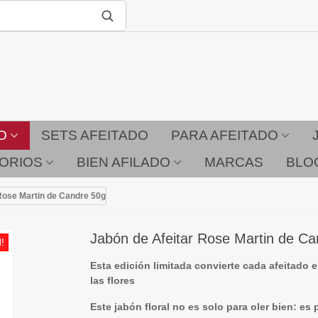
O
SETS AFEITADO
PARA AFEITADO
ORIOS
BIEN AFILADO
MARCAS
BLO
Rose Martin de Candre 50g
Jabón de Afeitar Rose Martin de C
!
Esta edición limitada convierte cada afeitado 
las flores
Este jabón floral no es solo para oler bien: es