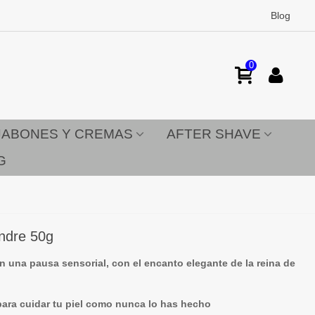
Blog
0
JABONES Y CREMAS
AFTER SHAVE
G
andre 50g
en una pausa sensorial, con el encanto elegante de la reina de
 para cuidar tu piel como nunca lo has hecho