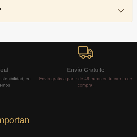
?
Real
Envío Gratuito
stenibilidad, en
Envío gratis a partir de 49 euros en tu carrito de
cemos
compra.
mportan