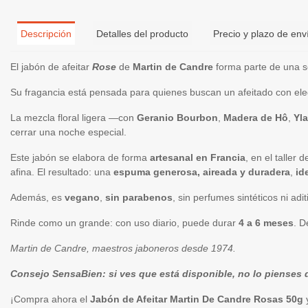
Descripción
Detalles del producto
Precio y plazo de env
El jabón de afeitar
Rose
de
Martin de Candre
forma parte de una s
Su fragancia está pensada para quienes buscan un afeitado con eleg
La mezcla floral ligera —con
Geranio Bourbon
,
Madera de Hô
,
Yl
cerrar una noche especial.
Este jabón se elabora de forma
artesanal en Francia
, en el taller
afina. El resultado: una
espuma generosa, aireada y duradera
,
id
Además, es
vegano
,
sin parabenos
, sin perfumes sintéticos ni ad
Rinde como un grande: con uso diario, puede durar
4 a 6 meses
. D
Martin de Candre, maestros jaboneros desde 1974.
Consejo SensaBien: si ves que está disponible, no lo pienses d
¡Compra ahora el
Jabón de Afeitar Martin De Candre Rosas 50g
y