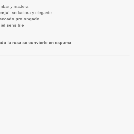
 ámbar y madera
enjuí
: seductora y elegante
y secado prolongado
iel sensible
ando la rosa se convierte en espuma