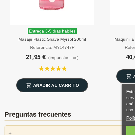
Entrega 3-5 días hábiles
Masaje Plastic Shave Myrsol 200ml
Maquinilla
Ro
Referencia: MY14747P
Refe
21,95 €
40,
(impuestos inc.)
AÑADIR AL CARRITO
Este
serv
anál
uso 
Preguntas frecuentes
Polí