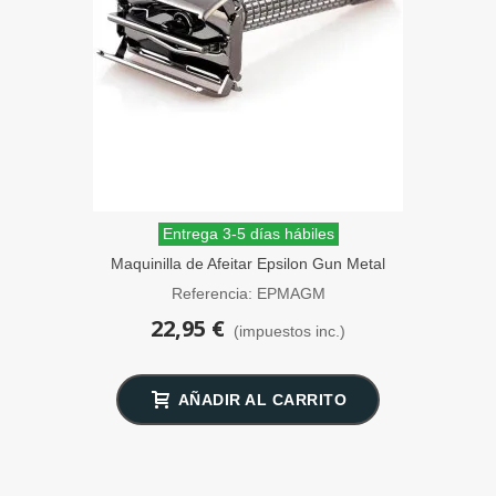
Entrega 3-5 días hábiles
Maquinilla de Afeitar Epsilon Gun Metal
Mariposa
Referencia: EPMAGM
22,95 €
(impuestos inc.)
AÑADIR AL CARRITO