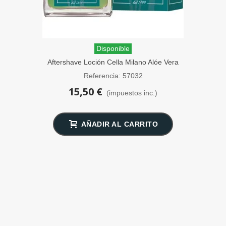
Disponible
Aftershave Loción Cella Milano Alóe Vera
Bío 100ml
Referencia: 57032
15,50 €
(impuestos inc.)
AÑADIR AL CARRITO