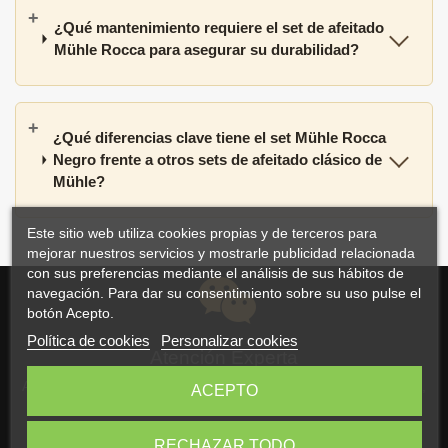
¿Qué mantenimiento requiere el set de afeitado
Mühle Rocca para asegurar su durabilidad?
¿Qué diferencias clave tiene el set Mühle Rocca
Negro frente a otros sets de afeitado clásico de
Mühle?
Este sitio web utiliza cookies propias y de terceros para
mejorar nuestros servicios y mostrarle publicidad relacionada
con sus preferencias mediante el análisis de sus hábitos de
navegación. Para dar su consentimiento sobre su uso pulse el
botón Acepto.
Política de cookies
Personalizar cookies
Atención Experta
Atención personalizada y asesoramiento por correo electrónico,
ACEPTO
WhatsApp o teléfono
RECHAZAR TODO