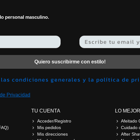
ado personal masculino.
Quiero suscribirme con estilo!
Acepto las condiciones generales y la política 
 de Privacidad
TU CUENTA
LO MEJOR
Acceder/Registro
Afeitado 
FAQ)
Mis pedidos
Cuidado 
Mis direcciones
After Sha