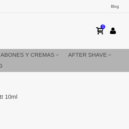
Blog
0
JABONES Y CREMAS
AFTER SHAVE
G
tt 10ml