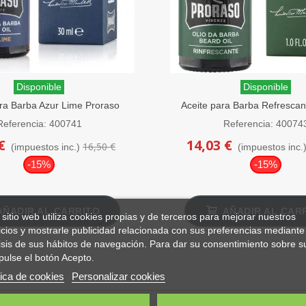
Disponible
Disponible
ra Barba Azur Lime Proraso
Aceite para Barba Refrescan
30ml
30ml
Referencia: 400741
Referencia: 40074
€
14,03 €
16,50 €
(impuestos inc.)
(impuestos inc.
-15%
-15%
AÑADIR AL CARRITO
AÑADIR AL CAR
 sitio web utiliza cookies propias y de terceros para mejorar nuestros
icios y mostrarle publicidad relacionada con sus preferencias mediante 
isis de sus hábitos de navegación. Para dar su consentimiento sobre s
pulse el botón Acepto.
tica de cookies
Personalizar cookies