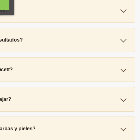
rve?
esultados?
wcett?
ajar?
arbas y pieles?