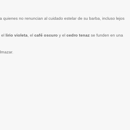
ra quienes no renuncian al cuidado estelar de su barba, incluso lejos
, el
lirio violeta
, el
café oscuro
y el
cedro tenaz
se funden en una
elmazar.