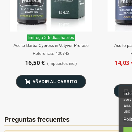
Entrega 3-5 días hábiles
Aceite Barba Cypress & Vetyver Proraso
Aceite pa
30ml
Referencia: 400742
16,50 €
14,03 
(impuestos inc.)
AÑADIR AL CARRITO
Este
serv
anál
uso 
Preguntas frecuentes
Polí