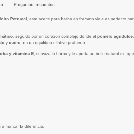
ío
Preguntas frecuentes
John Petrucci
, este aceite para barba en formato viaje es perfecto pa
omático
, seguido por un corazón complejo donde el
pomelo agridulce
do
y
cuero
, en un equilibrio olfativo profundo.
joba y vitamina E
, suaviza la barba y le aporta un brillo natural sin ap
a marcar la diferencia.