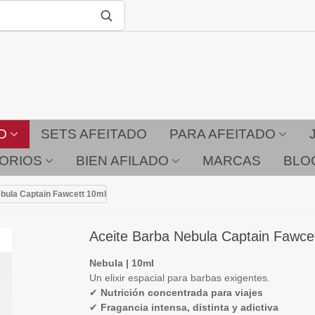
O
SETS AFEITADO
PARA AFEITADO
ORIOS
BIEN AFILADO
MARCAS
BLO
bula Captain Fawcett 10ml
Aceite Barba Nebula Captain Fawce
Nebula | 10ml
Un elixir espacial para barbas exigentes.
✔
Nutrición concentrada para viajes
✔
Fragancia intensa, distinta y adictiva