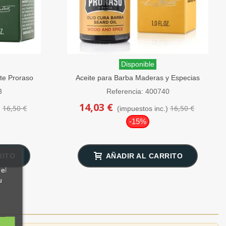
Disponible
te Proraso
Aceite para Barba Maderas y Especias
Proraso 30ml
3
Referencia: 400740
14,03 €
16,50 €
16,50 €
)
(impuestos inc.)
-15%
RITO
AÑADIR AL CARRITO
el
u