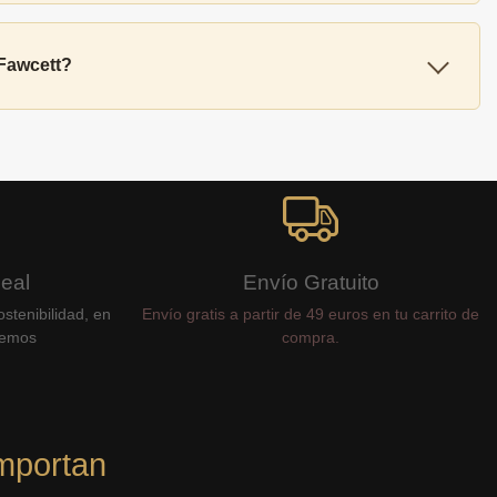
 Fawcett?
Real
Envío Gratuito
stenibilidad, en
Envío gratis a partir de 49 euros en tu carrito de
cemos
compra.
mportan