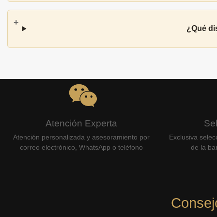
¿Qué dis
Atención Experta
Se
Atención personalizada y asesoramiento por
Exclusiva selec
correo electrónico, WhatsApp o teléfono
de la bar
Consej