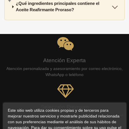
¿Qué ingredientes principales contiene el
Aceite Reafirmante Proraso?
Atención Experta
Atención personalizada y asesoramiento por correo electrónico,
WhatsApp o teléfono
Selección Premium
Este sitio web utiliza cookies propias y de terceros para
Exclusiva selección de productos para el cuidado de la barba, el
mejorar nuestros servicios y mostrarle publicidad relacionada
afeitado y el cabello
con sus preferencias mediante el análisis de sus hábitos de
navegación. Para dar su consentimiento sobre su uso pulse el