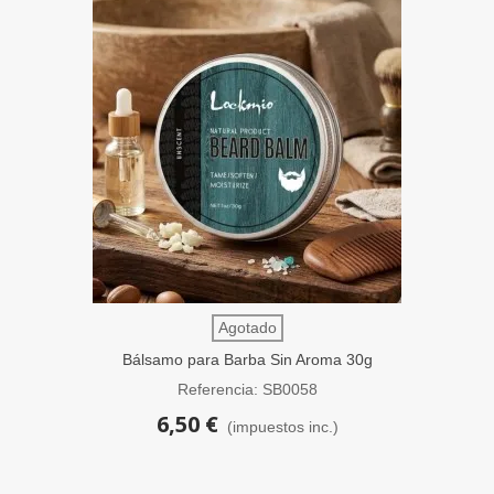
Agotado
Bálsamo para Barba Sin Aroma 30g
SensaBien
Referencia: SB0058
6,50 €
(impuestos inc.)