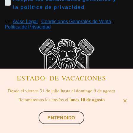
la política de privacidad
Ver
Aviso Legal
,
Condiciones Generales de Venta
y
Política de Privacidad
ESTADO: DE VACACIONES
Desde el viernes 31 de julio hasta el domingo 9 de agosto
lunes 10 de agosto
Retomaremos los envíos el
×
SensaBien nace de 20 años de pasión por las tradiciones, los
Contáctanos vía whatsapp
aromas y el ritual del afeitado clásico.
ENTENDIDO
Tras años de aprendizaje junto a los maestros artesanos de
Solingen y los proveedores más prestigiosos de Europa,