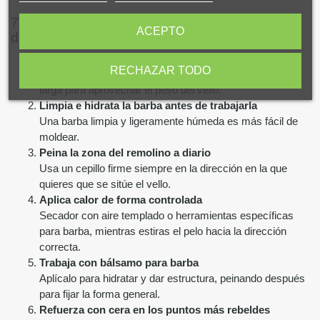
7. 🔧 Pasos efectivos para domar los remolinos
ACEPTO
de la barba
Elige la longitud que más te ayuda
RECHAZAR TODO
Muy corta para que el remolino no se marque, o más
larga para aprovechar el peso del vello.
Limpia e hidrata la barba antes de trabajarla
Una barba limpia y ligeramente húmeda es más fácil de
moldear.
Peina la zona del remolino a diario
Usa un cepillo firme siempre en la dirección en la que
quieres que se sitúe el vello.
Aplica calor de forma controlada
Secador con aire templado o herramientas específicas
para barba, mientras estiras el pelo hacia la dirección
correcta.
Trabaja con bálsamo para barba
Aplícalo para hidratar y dar estructura, peinando después
para fijar la forma general.
Refuerza con cera en los puntos más rebeldes