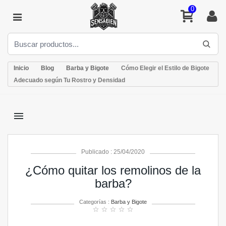
0
Inicio
Blog
Barba y Bigote
Cómo Elegir el Estilo de Bigote
Adecuado según Tu Rostro y Densidad
menu
Publicado : 25/04/2020
¿Cómo quitar los remolinos de la
barba?
Categorías :
Barba y Bigote
star_border
star_border
star_border
star_border
star_border