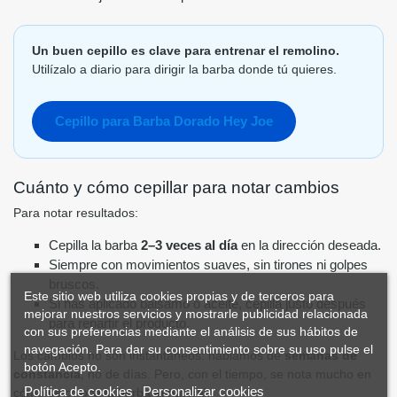
Un buen cepillo es clave para entrenar el remolino.
Utilízalo a diario para dirigir la barba donde tú quieres.
Cepillo para Barba Dorado Hey Joe
Cuánto y cómo cepillar para notar cambios
Para notar resultados:
Cepilla la barba
2–3 veces al día
en la dirección deseada.
Siempre con movimientos suaves, sin tirones ni golpes
bruscos.
Este sitio web utiliza cookies propias y de terceros para
Si has aplicado bálsamo o aceite, cepilla justo después
mejorar nuestros servicios y mostrarle publicidad relacionada
para repartir el producto.
con sus preferencias mediante el análisis de sus hábitos de
navegación. Para dar su consentimiento sobre su uso pulse el
Los cambios no son instantáneos: hablamos de
semanas de
botón Acepto.
constancia
, no de días. Pero, con el tiempo, se nota mucho en
Política de cookies
Personalizar cookies
cómo se coloca la barba al natural.