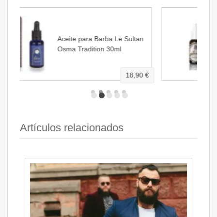
tan
Aceite Barba Sin Perfume Mr
Bear Family 30ml
,90 €
21,95 €
Artículos relacionados