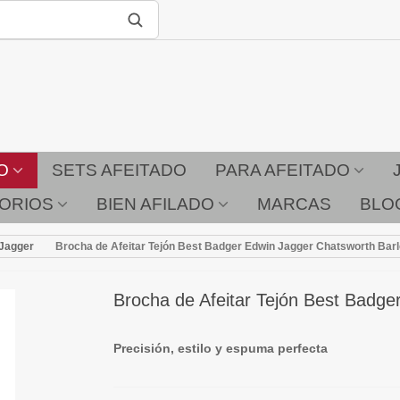
O
SETS AFEITADO
PARA AFEITADO
ORIOS
BIEN AFILADO
MARCAS
BLO
 Jagger
Brocha de Afeitar Tejón Best Badger Edwin Jagger Chatsworth Ba
Brocha de Afeitar Tejón Best Badg
Precisión, estilo y espuma perfecta