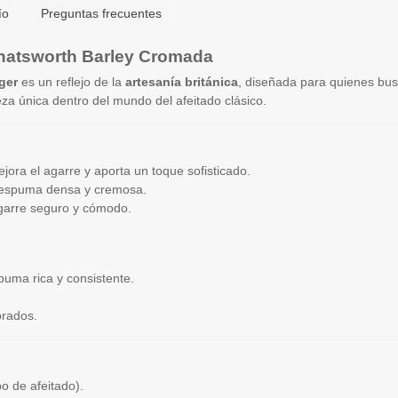
ío
Preguntas frecuentes
Chatsworth Barley Cromada
ger
es un reflejo de la
artesanía británica
, diseñada para quienes bu
za única dentro del mundo del afeitado clásico.
ora el agarre y aporta un toque sofisticado.
a espuma densa y cremosa.
garre seguro y cómodo.
spuma rica y consistente.
brados.
o de afeitado).