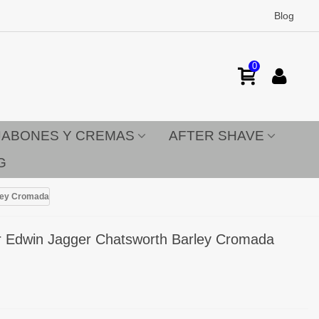
Blog
0
JABONES Y CREMAS
AFTER SHAVE
G
rley Cromada
er Edwin Jagger Chatsworth Barley Cromada