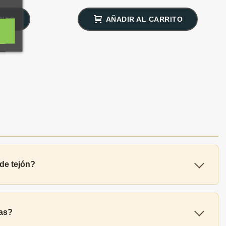
RITO
AÑADIR AL CARRITO
 de tejón?
ras?