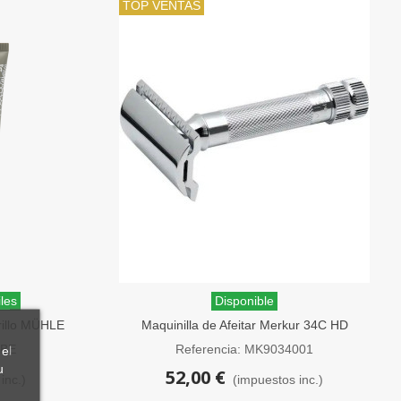
TOP VENTAS
les
Disponible
rillo MÜHLE
Maquinilla de Afeitar Merkur 34C HD
Peine Cerrado
UBE
Referencia: MK9034001
el
u
52,00 €
inc.)
(impuestos inc.)