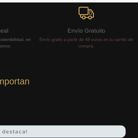
Real
Envío Gratuito
stenibilidad, en
Envío gratis a partir de 49 euros en tu carrito de
cemos
compra.
mportan