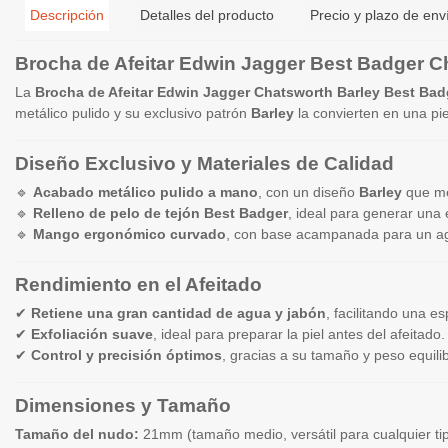
Descripción
Detalles del producto
Precio y plazo de env
Brocha de Afeitar Edwin Jagger Best Badger 
La
Brocha de Afeitar Edwin Jagger Chatsworth Barley Best Bad
metálico pulido y su exclusivo patrón
Barley
la convierten en una pie
Diseño Exclusivo y Materiales de Calidad
🔹
Acabado metálico pulido a mano
, con un diseño
Barley
que mej
🔹
Relleno de pelo de tejón Best Badger
, ideal para generar un
🔹
Mango ergonómico curvado
, con base acampanada para un a
Rendimiento en el Afeitado
✔
Retiene una gran cantidad de agua y jabón
, facilitando una e
✔
Exfoliación suave
, ideal para preparar la piel antes del afeitado.
✔
Control y precisión óptimos
, gracias a su tamaño y peso equili
Dimensiones y Tamaño
Tamaño del nudo:
21mm (tamaño medio, versátil para cualquier tip