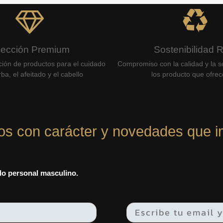
lección Premium
Sostenibilidad 
ción de productos para el cuidado
Compromiso con la calidad y la so
ba, el afeitado y el cabello
los producto que ofre
os con carácter y novedades que i
ado personal masculino.