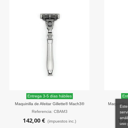
Entrega 3-5 días hábiles
Ent
Maquinilla de Afeitar Gillette® Mach3®
Maquinilla 
Este
Chatsworth Barley Edwin Jagger
Referencia: CBAM3
serv
anál
142,00 €
123
(impuestos inc.)
uso 