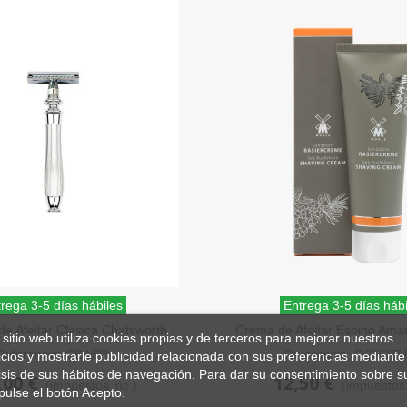
rega 3-5 días hábiles
Entrega 3-5 días hábi
de Afeitar Clásica Chatsworth
Crema de Afeitar Espino Ama
 sitio web utiliza cookies propias y de terceros para mejorar nuestros
Barley
Tubo 75 ml
Referencia: CBASR
Referencia: RCSDT
icios y mostrarle publicidad relacionada con sus preferencias mediante 
isis de sus hábitos de navegación. Para dar su consentimiento sobre s
,00 €
12,50 €
(impuestos inc.)
(impuestos 
pulse el botón Acepto.