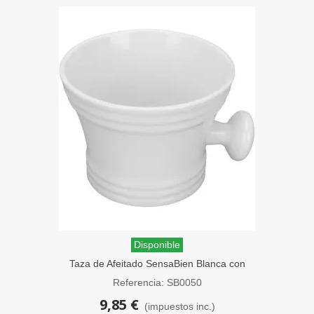
Disponible
Taza de Afeitado SensaBien Blanca con
Asa
Referencia: SB0050
9,85 €
(impuestos inc.)