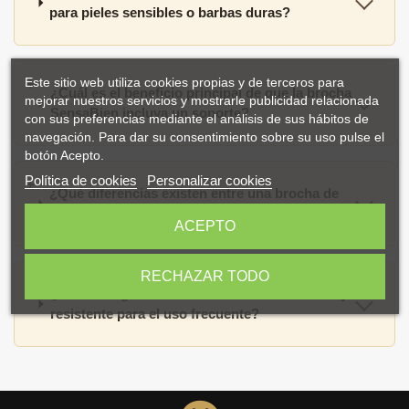
para pieles sensibles o barbas duras?
Este sitio web utiliza cookies propias y de terceros para
¿Cuál es el beneficio principal de que la brocha
mejorar nuestros servicios y mostrarle publicidad relacionada
SensaBien incluya un soporte?
con sus preferencias mediante el análisis de sus hábitos de
navegación. Para dar su consentimiento sobre su uso pulse el
botón Acepto.
Política de cookies
Personalizar cookies
¿Qué diferencias existen entre una brocha de
pelo sintético como esta y una de pelo natural?
ACEPTO
RECHAZAR TODO
¿Es el mango blanco de esta brocha cómodo y
resistente para el uso frecuente?