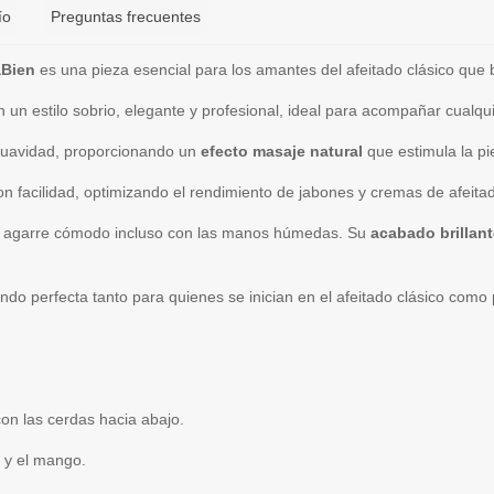
ío
Preguntas frecuentes
aBien
es una pieza esencial para los amantes del afeitado clásico que b
un estilo sobrio, elegante y profesional, ideal para acompañar cualquie
y suavidad, proporcionando un
efecto masaje natural
que estimula la pie
n facilidad, optimizando el rendimiento de jabones y cremas de afeita
a un agarre cómodo incluso con las manos húmedas. Su
acabado brillant
endo perfecta tanto para quienes se inician en el afeitado clásico com
.
on las cerdas hacia abajo.
l y el mango.