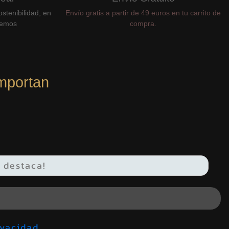
stenibilidad, en
Envío gratis a partir de 49 euros en tu carrito de
cemos
compra.
mportan
de privacidad