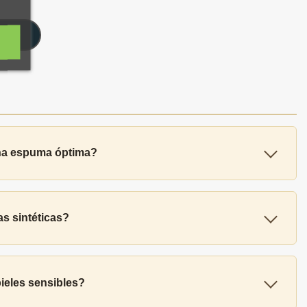
RITO
una espuma óptima?
as sintéticas?
ieles sensibles?