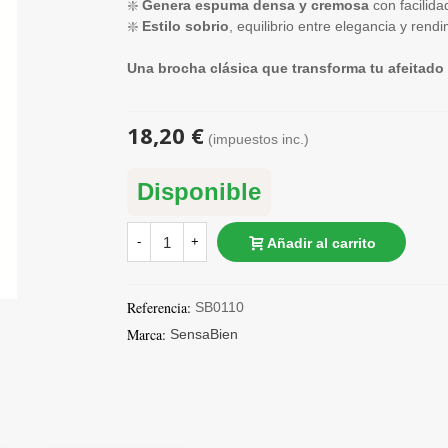
❇️
Genera espuma densa y cremosa
con facilida
❇️
Estilo sobrio
, equilibrio entre elegancia y rend
Una brocha clásica que transforma tu afeitado 
18,20 €
(impuestos inc.)
Disponible
-
+
Añadir al carrito
Referencia:
SB0110
Marca:
SensaBien