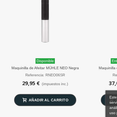
Disponible
Ent
Maquinilla de Afeitar MÜHLE NEO Negra
Maquinilla
Peine Cerrado
Pei
Referencia: RNEO06SR
Re
29,95 €
37,
(impuestos inc.)
Este
AÑADIR AL CARRITO
serv
anál
uso 