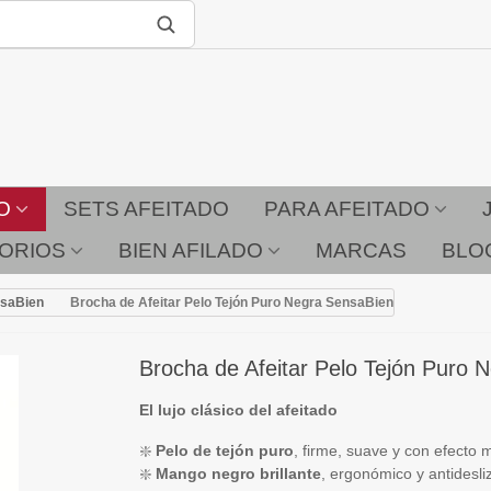
O
SETS AFEITADO
PARA AFEITADO
ORIOS
BIEN AFILADO
MARCAS
BLO
nsaBien
Brocha de Afeitar Pelo Tejón Puro Negra SensaBien
Brocha de Afeitar Pelo Tejón Puro 
El lujo clásico del afeitado
❇️
Pelo de tejón puro
, firme, suave y con efecto 
❇️
Mango negro brillante
, ergonómico y antidesli