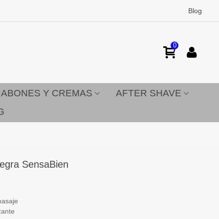
Blog
0
JABONES Y CREMAS
AFTER SHAVE
G
Negra SensaBien
masaje
zante