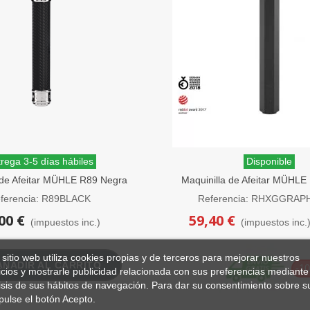
rega 3-5 días hábiles
Disponible
 de Afeitar MÜHLE R89 Negra
Maquinilla de Afeitar MÜH
ne Cerrado Traditional
Graphite Peine Cerr
ferencia: R89BLACK
Referencia: RHXGGRAP
00 €
59,40 €
(impuestos inc.)
(impuestos inc.
 sitio web utiliza cookies propias y de terceros para mejorar nuestros
AÑADIR AL CARRITO
-1
icios y mostrarle publicidad relacionada con sus preferencias mediante 
isis de sus hábitos de navegación. Para dar su consentimiento sobre s
pulse el botón Acepto.