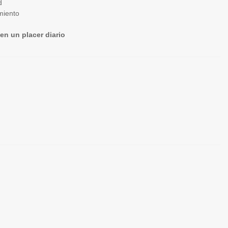
d
imiento
en un placer diario