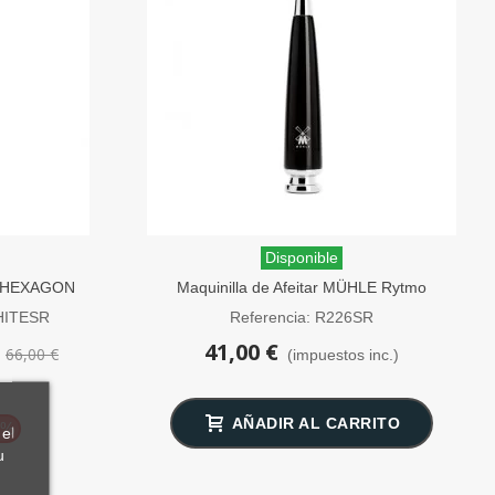
Disponible
LE HEXAGON
Maquinilla de Afeitar MÜHLE Rytmo
ado
Negra Peine Cerrado
HITESR
Referencia: R226SR
41,00 €
66,00 €
)
(impuestos inc.)
AÑADIR AL CARRITO
0%
el
u