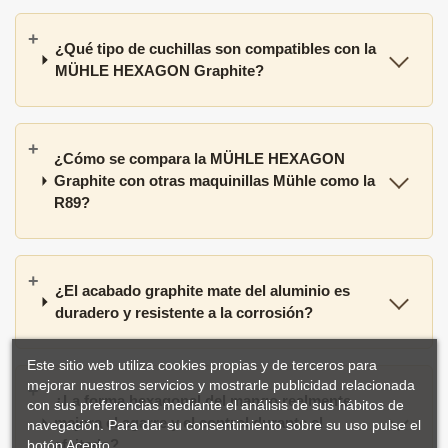
¿Qué tipo de cuchillas son compatibles con la
MÜHLE HEXAGON Graphite?
¿Cómo se compara la MÜHLE HEXAGON
Graphite con otras maquinillas Mühle como la
R89?
¿El acabado graphite mate del aluminio es
duradero y resistente a la corrosión?
Este sitio web utiliza cookies propias y de terceros para
mejorar nuestros servicios y mostrarle publicidad relacionada
¿La forma hexagonal del mango realmente
con sus preferencias mediante el análisis de sus hábitos de
mejora el agarre y el control durante el
navegación. Para dar su consentimiento sobre su uso pulse el
afeitado?
botón Acepto.