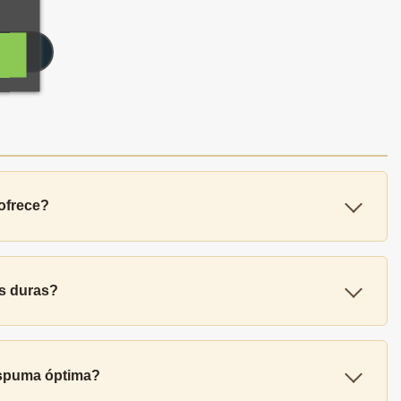
RITO
 ofrece?
as duras?
espuma óptima?