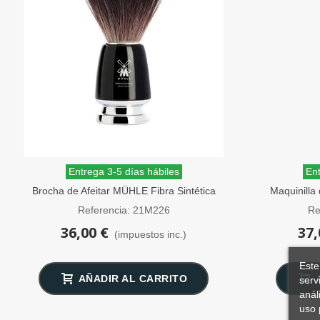
Entrega 3-5 días hábiles
Ent
Brocha de Afeitar MÜHLE Fibra Sintética
Maquinilla
Black Fibre Negra RYTMO
Pei
Referencia: 21M226
Re
36,00 €
37,
(impuestos inc.)
Este
AÑADIR AL CARRITO
serv
anál
uso 