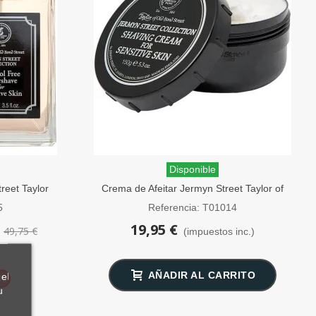
Disponible
reet Taylor
Crema de Afeitar Jermyn Street Taylor of
00ml
Old Bond Street 150g
5
Referencia: T01014
19,95 €
49,75 €
)
(impuestos inc.)
AÑADIR AL CARRITO
el
8%
u