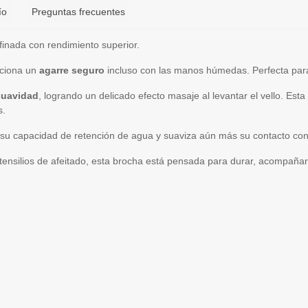
ío
Preguntas frecuentes
finada con rendimiento superior.
rciona un
agarre seguro
incluso con las manos húmedas. Perfecta para q
suavidad
, logrando un delicado efecto masaje al levantar el vello. Es
s.
su capacidad de retención de agua y suaviza aún más su contacto con 
nsilios de afeitado, esta brocha está pensada para durar, acompañarte