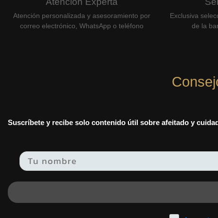
Atención Experta
Se
Atención personalizada y asesoramiento por
Exclusiva selec
correo electrónico, WhatsApp o teléfono
de la bar
Consej
Suscríbete y recibe solo contenido útil sobre afeitado y cuid
Email