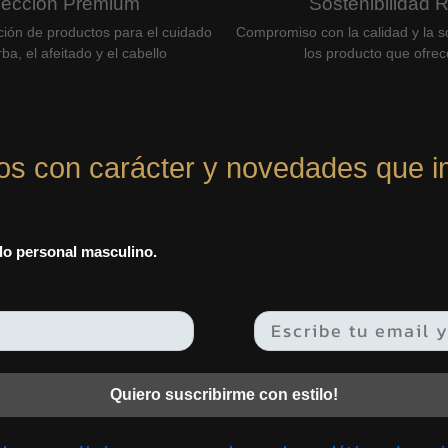
lección Premium
Sostenibilidad 
ción de productos para el cuidado
Compromiso con la calidad y la so
ba, el afeitado y el cabello
los producto que ofre
os con carácter y novedades que i
ado personal masculino.
Quiero suscribirme con estilo!