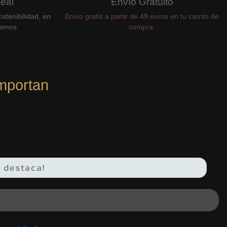
Real
Envío Gratuito
stenibilidad, en
Envío gratis a partir de 49 euros en tu carrito de
cemos
compra.
mportan