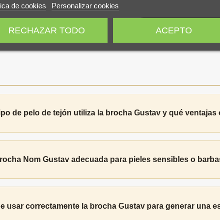
tica de cookies
Personalizar cookies
AÑADIR AL CAR
RECHAZAR TODO
ACEPTO
ipo de pelo de tejón utiliza la brocha Gustav y qué ventajas
brocha Nom Gustav adecuada para pieles sensibles o barb
 usar correctamente la brocha Gustav para generar una 