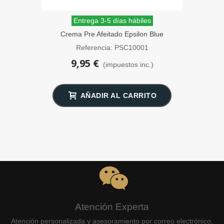
Entrega 3-5 días hábiles
Crema Pre Afeitado Epsilon Blue
Mediterranean 100 ml
Referencia: PSC10001
9,95 €
(impuestos inc.)
AÑADIR AL CARRITO
Atención Experta
Atención personalizada y asesoramiento por correo electrónico,