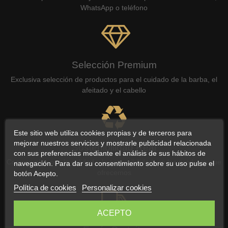
WhatsApp o teléfono
Selección Premium
Exclusiva selección de productos para el cuidado de la barba, el
afeitado y el cabello
Este sitio web utiliza cookies propias y de terceros para
mejorar nuestros servicios y mostrarle publicidad relacionada
Sostenibilidad Real
con sus preferencias mediante el análisis de sus hábitos de
Compromiso con la calidad y la sostenibilidad, en los producto que
navegación. Para dar su consentimiento sobre su uso pulse el
ofrecemos
botón Acepto.
Política de cookies
Personalizar cookies
ACEPTO