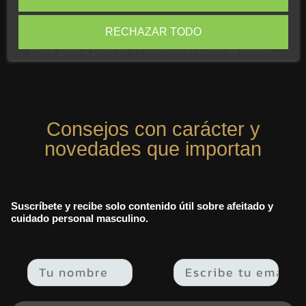
Envío Gratuito
RECHAZAR TODO
Envío gratis a partir de 49 euros en tu carrito de compra.
Consejos con carácter y
novedades que importan
Suscríbete y recibe solo contenido útil sobre afeitado y
cuidado personal masculino.
Email