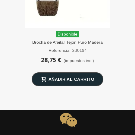
Disponible
Brocha de Afeitar Tejón Puro Madera
Geométrica SensaBien
Referencia: SB0194
28,75 €
(impuestos inc.)
AÑADIR AL CARRITO