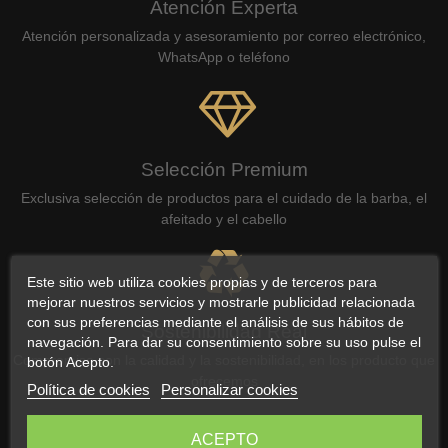
Atención Experta
Atención personalizada y asesoramiento por correo electrónico,
WhatsApp o teléfono
Selección Premium
Exclusiva selección de productos para el cuidado de la barba, el
afeitado y el cabello
Este sitio web utiliza cookies propias y de terceros para
mejorar nuestros servicios y mostrarle publicidad relacionada
con sus preferencias mediante el análisis de sus hábitos de
Sostenibilidad Real
navegación. Para dar su consentimiento sobre su uso pulse el
Compromiso con la calidad y la sostenibilidad, en los producto que
botón Acepto.
ofrecemos
Política de cookies
Personalizar cookies
ACEPTO