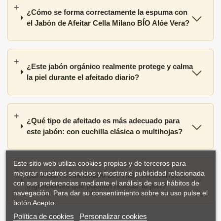
¿Cómo se forma correctamente la espuma con
el Jabón de Afeitar Cella Milano BÍO Alóe Vera?
¿Este jabón orgánico realmente protege y calma
la piel durante el afeitado diario?
¿Qué tipo de afeitado es más adecuado para
este jabón: con cuchilla clásica o multihojas?
Este sitio web utiliza cookies propias y de terceros para
mejorar nuestros servicios y mostrarle publicidad relacionada
¿El Jabón Cella Milano BÍO Alóe Vera contiene
con sus preferencias mediante el análisis de sus hábitos de
ingredientes que puedan resecar la piel?
navegación. Para dar su consentimiento sobre su uso pulse el
botón Acepto.
Política de cookies
Personalizar cookies