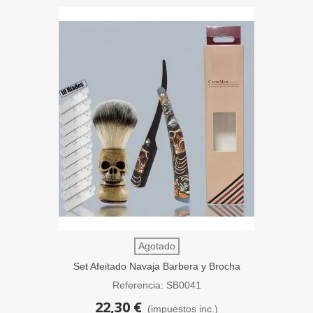
Agotado
Set Afeitado Navaja Barbera y Brocha
Cerda Calavera SensaBien
Referencia: SB0041
22,30 €
(impuestos inc.)