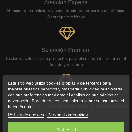
Atención Experta
Atención personalizada y asesoramiento por correo electrónico,
WhatsApp o teléfono
Selección Premium
Exclusiva selección de productos para el cuidado de la barba, el
afeitado y el cabello
Este sitio web utiliza cookies propias y de terceros para
mejorar nuestros servicios y mostrarle publicidad relacionada
con sus preferencias mediante el análisis de sus hábitos de
Sostenibilidad Real
navegación. Para dar su consentimiento sobre su uso pulse el
Compromiso con la calidad y la sostenibilidad, en los producto que
botón Acepto.
ofrecemos
Política de cookies
Personalizar cookies
ACEPTO