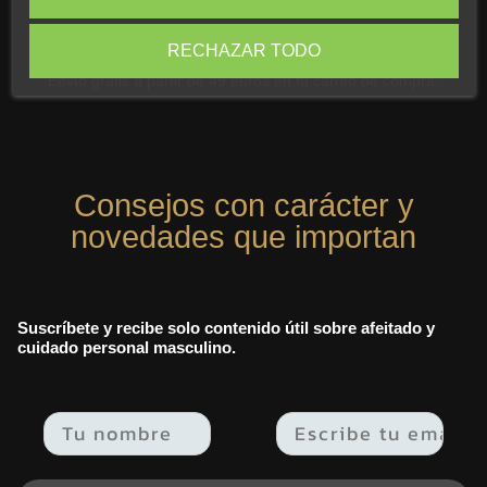
Envío Gratuito
RECHAZAR TODO
Envío gratis a partir de 49 euros en tu carrito de compra.
Consejos con carácter y
novedades que importan
Suscríbete y recibe solo contenido útil sobre afeitado y
cuidado personal masculino.
Email