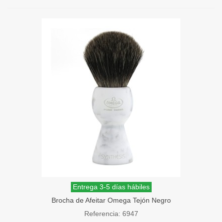
Entrega 3-5 días hábiles
Brocha de Afeitar Omega Tejón Negro
Synthesis
Referencia: 6947