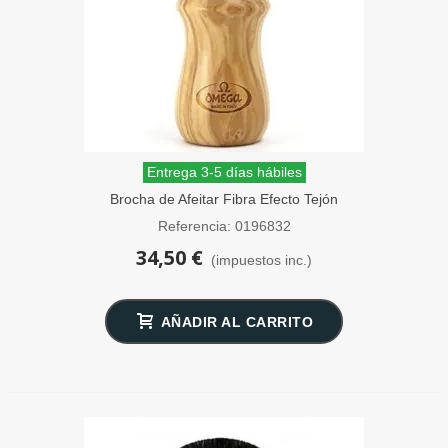
Entrega 3-5 días hábiles
Brocha de Afeitar Fibra Efecto Tejón
Negro Madera Olivo Omega
Referencia: 0196832
34,50 €
(impuestos inc.)
AÑADIR AL CARRITO