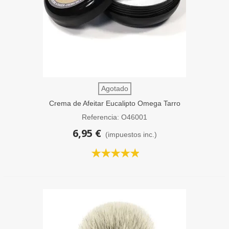
Agotado
Crema de Afeitar Eucalipto Omega Tarro
150g
Referencia: O46001
6,95 €
(impuestos inc.)