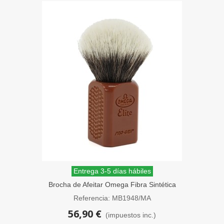
Entrega 3-5 días hábiles
Brocha de Afeitar Omega Fibra Sintética
Elite PRO-GRIP Marrón
Referencia: MB1948/MA
56,90 €
(impuestos inc.)