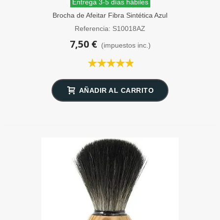
Entrega 3-5 días hábiles
Brocha de Afeitar Fibra Sintética Azul
Cielo Omega
Referencia: S10018AZ
7,50 €
(impuestos inc.)
AÑADIR AL CARRITO