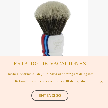
ESTADO: DE VACACIONES
Desde el viernes 31 de julio hasta el domingo 9 de agosto
Entrega 3-5 días hábiles
lunes 10 de agosto
Retomaremos los envíos el
×
Brocha de Afeitar Fibra Sintética 1923
Elite GT Series Blanca Omega
Contáctanos vía whatsapp
Referencia: MB1923
ENTENDIDO
66,95 €
(impuestos inc.)