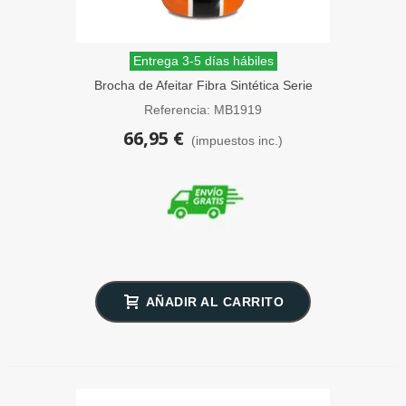
Entrega 3-5 días hábiles
Brocha de Afeitar Fibra Sintética Serie
1919 Elite GT Naranja Omega
Referencia: MB1919
66,95 €
(impuestos inc.)
AÑADIR AL CARRITO