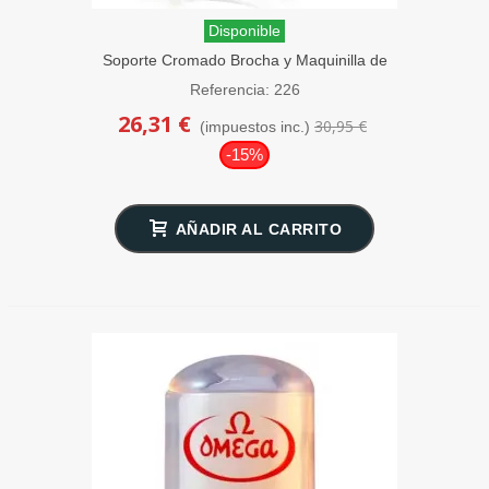
Disponible
Soporte Cromado Brocha y Maquinilla de
Afeitar Omega
Referencia: 226
26,31 €
30,95 €
(impuestos inc.)
-15%
AÑADIR AL CARRITO