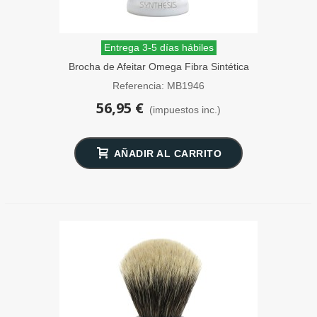
Entrega 3-5 días hábiles
Brocha de Afeitar Omega Fibra Sintética
Elite Synthesis
Referencia: MB1946
56,95 €
(impuestos inc.)
AÑADIR AL CARRITO