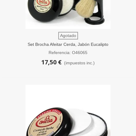
Agotado
Set Brocha Afeitar Cerda, Jabón Eucalipto
y Soporte Omega
Referencia: O46065
17,50 €
(impuestos inc.)