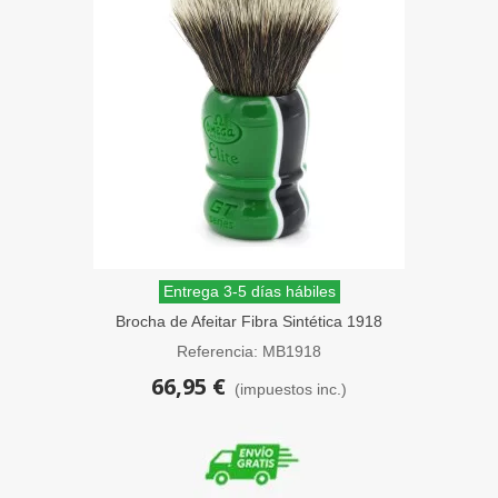
Entrega 3-5 días hábiles
Brocha de Afeitar Fibra Sintética 1918
Elite Serie GT Verde Omega
Referencia: MB1918
66,95 €
(impuestos inc.)