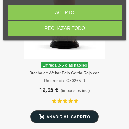
ACEPTO
RECHAZAR TODO
Entrega 3-5 días hábiles
Brocha de Afeitar Pelo Cerda Roja con
Soporte Omega
Referencia: O80265-R
12,95 €
(impuestos inc.)
AÑADIR AL CARRITO