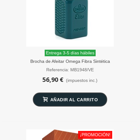
Entrega 3-5 días hábiles
Brocha de Afeitar Omega Fibra Sintética
Elite PRO-GRIP Verde
Referencia: MB1948/VE
56,90 €
(impuestos inc.)
AÑADIR AL CARRITO
¡PROMOCIÓN!