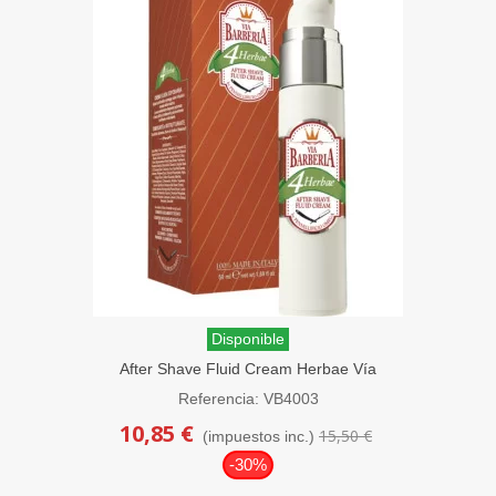
Disponible
After Shave Fluid Cream Herbae Vía
Barbería 50 ml.
Referencia: VB4003
10,85 €
15,50 €
(impuestos inc.)
-30%