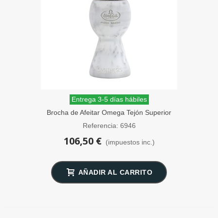
Entrega 3-5 días hábiles
Brocha de Afeitar Omega Tejón Superior
Synthesis
Referencia: 6946
106,50 €
(impuestos inc.)
AÑADIR AL CARRITO