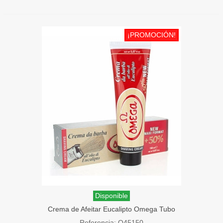
¡PROMOCIÓN!
Disponible
Crema de Afeitar Eucalipto Omega Tubo
150ml
Referencia: O45150