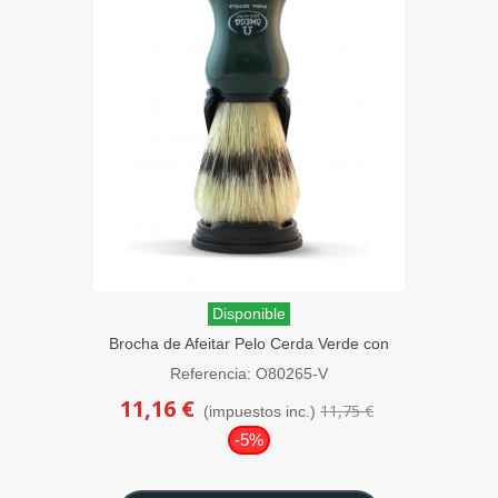
Disponible
Brocha de Afeitar Pelo Cerda Verde con
Soporte Omega
Referencia: O80265-V
11,16 €
11,75 €
(impuestos inc.)
-5%