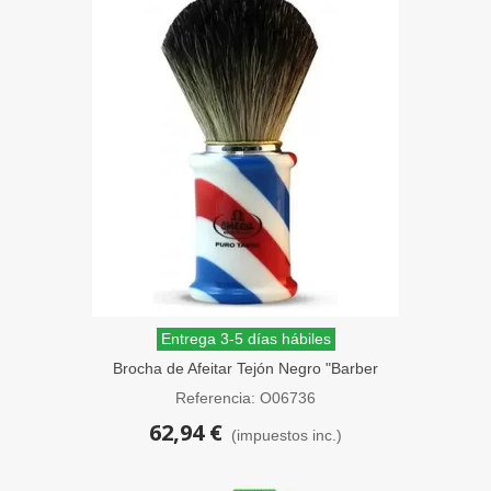
Entrega 3-5 días hábiles
Brocha de Afeitar Tejón Negro "Barber
Pole" Omega
Referencia: O06736
62,94 €
(impuestos inc.)