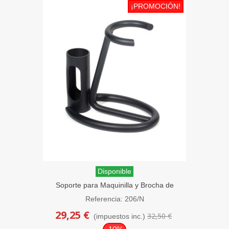
¡PROMOCIÓN!
Disponible
Soporte para Maquinilla y Brocha de
Afeitar Negro Omega
Referencia: 206/N
29,25 €
32,50 €
(impuestos inc.)