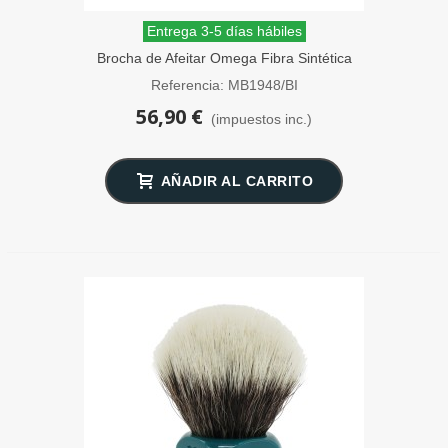
Entrega 3-5 días hábiles
Brocha de Afeitar Omega Fibra Sintética
Elite PRO-GRIP Blanca
Referencia: MB1948/BI
56,90 €
(impuestos inc.)
AÑADIR AL CARRITO