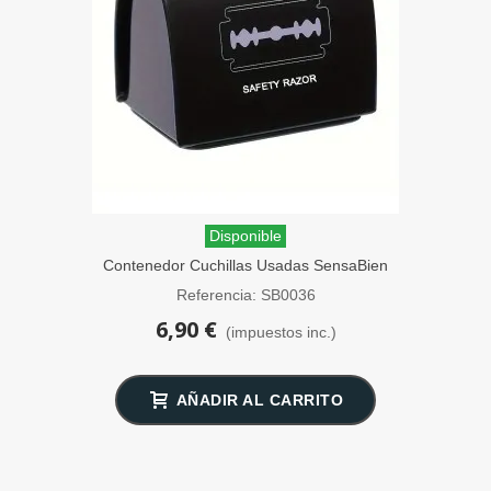
Disponible
Contenedor Cuchillas Usadas SensaBien
Lata Negra
Referencia: SB0036
6,90 €
(impuestos inc.)
AÑADIR AL CARRITO