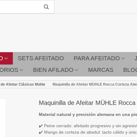
O
SETS AFEITADO
PARA AFEITADO
ORIOS
BIEN AFILADO
MARCAS
BLO
 de Afeitar Clásicas Mühle
Maquinilla de Afeitar MÜHLE Rocca Corteza Abe
Maquinilla de Afeitar MÜHLE Rocca
Material natural y precisión alemana en una pi
✔️ Peine cerrado: afeitado progresivo y sin agresiv
✔️ Mango de corteza de abedul: tacto cálido y úni