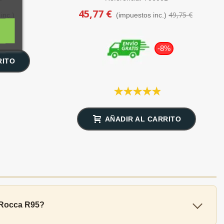
45,77 €
49,75 €
inc.)
(impuestos inc.)
-8%
RITO
AÑADIR AL CARRITO
E Rocca R95?