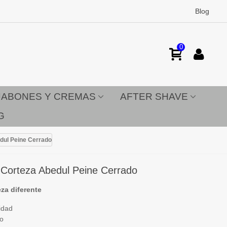
Blog
0
JABONES Y CREMAS
AFTER SHAVE
G
dul Peine Cerrado
 Corteza Abedul Peine Cerrado
eza diferente
idad
co