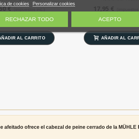
tica de cookies
Personalizar cookies
50 €
17,95 €
(impuestos inc.)
(impuestos 
RECHAZAR TODO
ACEPTO
AÑADIR AL CARRITO
AÑADIR AL CAR
de afeitado ofrece el cabezal de peine cerrado de la MÜHL