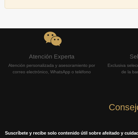
Atención Experta
Se
Atención personalizada y asesoramiento por
Exclusiva selec
correo electrónico, WhatsApp o teléfono
de la bar
Consej
Suscríbete y recibe solo contenido útil sobre afeitado y cuid