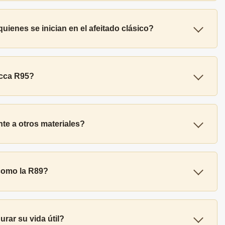
enes se inician en el afeitado clásico?
occa R95?
te a otros materiales?
como la R89?
ar su vida útil?