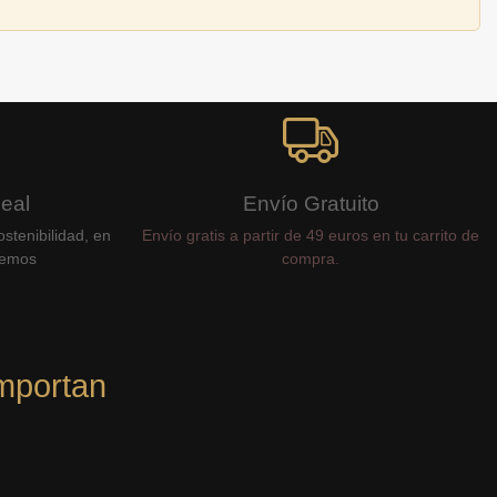
Real
Envío Gratuito
stenibilidad, en
Envío gratis a partir de 49 euros en tu carrito de
cemos
compra.
mportan