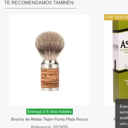
TE RECOMENDAMOS TAMBIÉN:
TOP VENTA
Este
Entrega 3-5 días hábiles
serv
anál
Brocha de Afeitar Tejón Punta Plata Rocca
Pack 10
uso 
Corteza de Abedul Mühle
Referencia: 091M95
Re