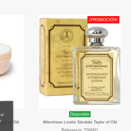
¡PROMOCIÓN!
Disponible
el
u
lor of Old
Aftershave Loción Sándalo Taylor of Old
Bond Street 100ml
1
Referencia: T06001