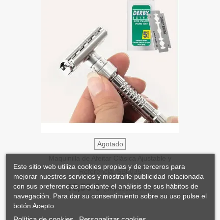
Agotado
Maquinilla de Afeitar Clásica Ajustable y
Este sitio web utiliza cookies propias y de terceros para
Apertura Mariposa SensaBien
Referencia: SB0035
mejorar nuestros servicios y mostrarle publicidad relacionada
18,50 €
con sus preferencias mediante el análisis de sus hábitos de
(impuestos inc.)
navegación. Para dar su consentimiento sobre su uso pulse el
botón Acepto.
Política de cookies
Personalizar cookies