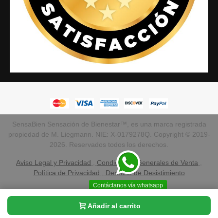
SensaBien Sensación de Bienestar™, es una marca registrada
propiedad de M. Liegmann. NIE: X-0179278Q. Copyright © 2019-
2026. Reservados todos los derechos.
Aviso Legal y Privacidad
,
Condiciones Generales de Venta
,
Política de Privacidad
,
Derecho de Desistimiento
Contáctanos vía whatsapp
Añadir al carrito