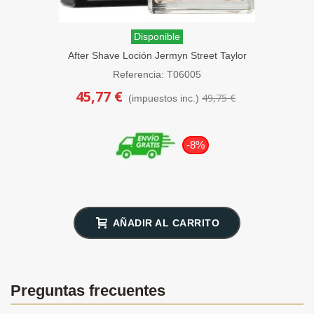
Disponible
After Shave Loción Jermyn Street Taylor
of Old Bond Street 100ml
Referencia: T06005
45,77 €
49,75 €
(impuestos inc.)
-8%
AÑADIR AL CARRITO
Preguntas frecuentes