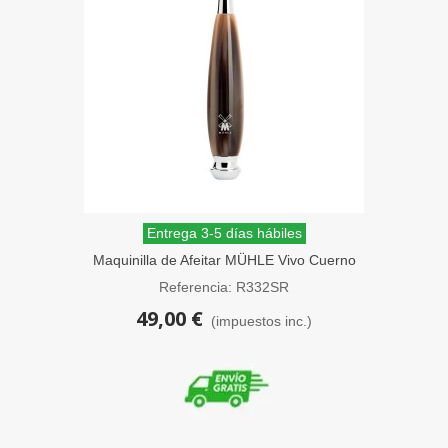
Entrega 3-5 días hábiles
Maquinilla de Afeitar MÜHLE Vivo Cuerno
Marrón Peine Cerrado
Referencia: R332SR
49,00 €
(impuestos inc.)