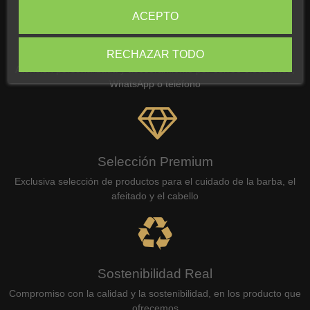
ACEPTO
Atención Experta
RECHAZAR TODO
Atención personalizada y asesoramiento por correo electrónico,
WhatsApp o teléfono
Selección Premium
Exclusiva selección de productos para el cuidado de la barba, el
afeitado y el cabello
Sostenibilidad Real
Compromiso con la calidad y la sostenibilidad, en los producto que
ofrecemos