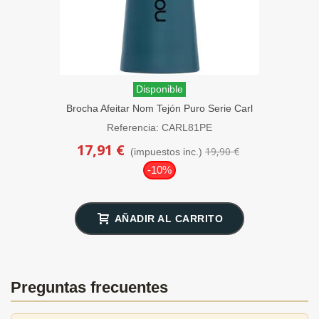
Disponible
Brocha Afeitar Nom Tejón Puro Serie Carl
Mango Azul Petrol
Referencia: CARL81PE
17,91 €
19,90 €
(impuestos inc.)
-10%
AÑADIR AL CARRITO
Preguntas frecuentes