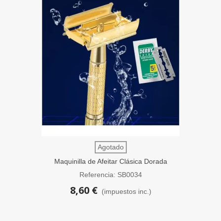
Agotado
Maquinilla de Afeitar Clásica Dorada
Apertura Mariposa SensaBien
Referencia: SB0034
8,60 €
(impuestos inc.)