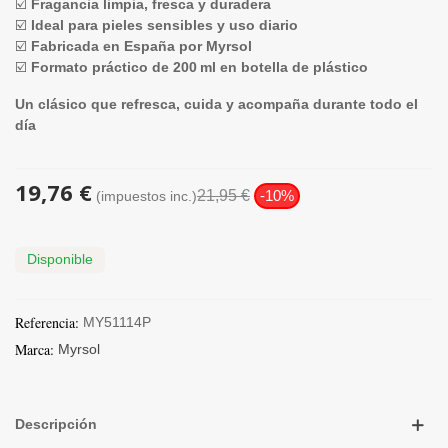
☑️
Fragancia limpia, fresca y duradera
☑️
Ideal para pieles sensibles y uso diario
☑️
Fabricada en España por Myrsol
☑️
Formato práctico de 200 ml en botella de plástico
Un clásico que refresca, cuida y acompaña durante todo el
día
19,76 €
21,95 €
-10%
(impuestos inc.)
Disponible
Referencia:
MY51114P
Marca:
Myrsol
Descripción