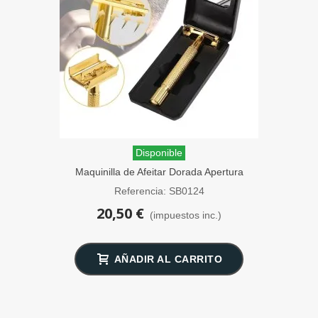
Disponible
Maquinilla de Afeitar Dorada Apertura
Mariposa SensaBien
Referencia: SB0124
20,50 €
(impuestos inc.)
AÑADIR AL CARRITO