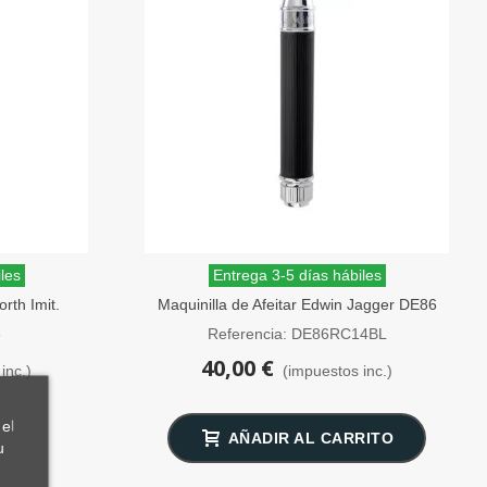
les
Entrega 3-5 días hábiles
rth Imit.
Maquinilla de Afeitar Edwin Jagger DE86
gger
Negra Peine Cerrado
3
Referencia: DE86RC14BL
40,00 €
inc.)
(impuestos inc.)
el
AÑADIR AL CARRITO
u