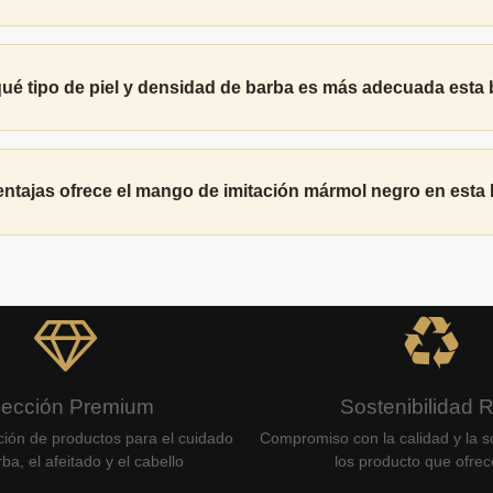
ué tipo de piel y densidad de barba es más adecuada esta
ntajas ofrece el mango de imitación mármol negro en esta
lección Premium
Sostenibilidad 
ción de productos para el cuidado
Compromiso con la calidad y la so
ba, el afeitado y el cabello
los producto que ofre