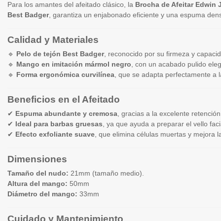
Para los amantes del afeitado clásico, la
Brocha de Afeitar Edwin 
Best Badger
, garantiza un enjabonado eficiente y una espuma de
Calidad y Materiales
🔹
Pelo de tejón Best Badger
, reconocido por su firmeza y capacid
🔹
Mango en imitación mármol negro
, con un acabado pulido eleg
🔹
Forma ergonómica curvilínea
, que se adapta perfectamente a 
Beneficios en el Afeitado
✔
Espuma abundante y cremosa
, gracias a la excelente retenció
✔
Ideal para barbas gruesas
, ya que ayuda a preparar el vello fac
✔
Efecto exfoliante suave
, que elimina células muertas y mejora la 
Dimensiones
Tamaño del nudo:
21mm (tamaño medio).
Altura del mango:
50mm
Diámetro del mango:
33mm
Cuidado y Mantenimiento