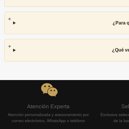
¿Para q
¿Qué ve
Atención Experta
Se
Atención personalizada y asesoramiento por
Exclusiva selec
correo electrónico, WhatsApp o teléfono
de la bar