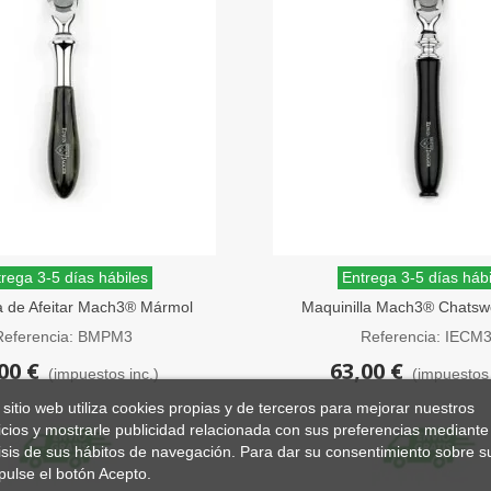
rega 3-5 días hábiles
Entrega 3-5 días hábi
a de Afeitar Mach3® Mármol
Maquinilla Mach3® Chatswo
Edwin Jagger Plaza
Ébano Negro Edwin Ja
Referencia: BMPM3
Referencia: IECM
00 €
63,00 €
(impuestos inc.)
(impuestos 
 sitio web utiliza cookies propias y de terceros para mejorar nuestros
icios y mostrarle publicidad relacionada con sus preferencias mediante 
isis de sus hábitos de navegación. Para dar su consentimiento sobre s
pulse el botón Acepto.