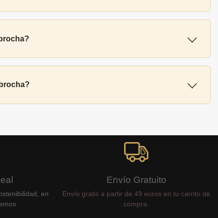
 brocha?
 brocha?
Real
Envío Gratuito
stenibilidad, en
Envío gratis a partir de 49 euros en tu carrito de
cemos
compra.