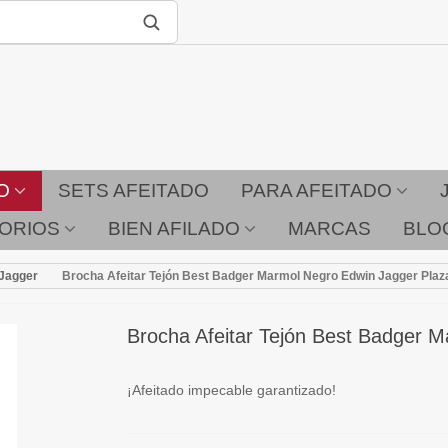
O
SETS AFEITADO
PARA AFEITADO
ORIOS
BIEN AFILADO
MARCAS
BLO
 Jagger
Brocha Afeitar Tejón Best Badger Marmol Negro Edwin Jagger Plaz
Brocha Afeitar Tejón Best Badger 
¡Afeitado impecable garantizado!