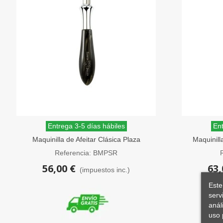
Entrega 3-5 días hábiles
Ent
Maquinilla de Afeitar Clásica Plaza
Maquinill
Imitación Mármol Negro Edwin Jagger
Referencia: BMPSR
56,00 €
63,
(impuestos inc.)
Este
serv
anál
uso 