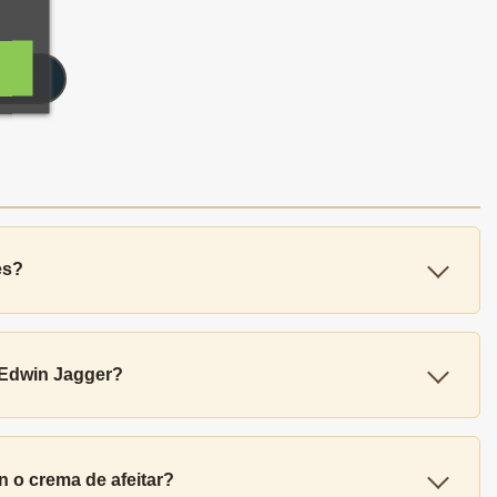
RITO
es?
 Edwin Jagger?
n o crema de afeitar?