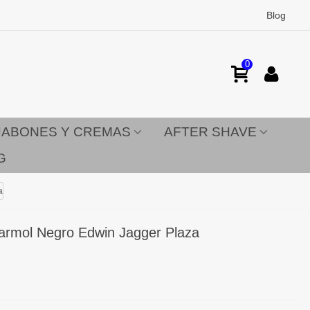
Blog
0
JABONES Y CREMAS
AFTER SHAVE
G
a
Marmol Negro Edwin Jagger Plaza