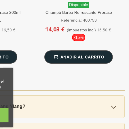
Disponible
raso 200ml
Champú Barba Refrescante Proraso
200ml
1
Referencia: 400753
14,03 €
16,50 €
16,50 €
)
(impuestos inc.)
-15%
RITO
AÑADIR AL CARRITO
el
u
Ylang Ylang?