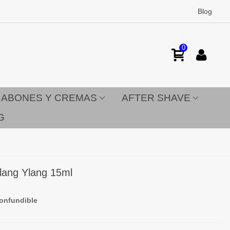
Blog
0
JABONES Y CREMAS
AFTER SHAVE
G
lang Ylang 15ml
confundible