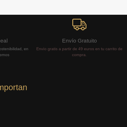
Real
Envío Gratuito
stenibilidad, en
Envío gratis a partir de 49 euros en tu carrito de
cemos
compra.
mportan