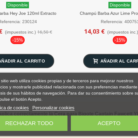
Disponible
Disponible
rba Hey Joe 120ml Extracto
Champú Barba Azur Lime Pro
Melón
Referencia: 230124
Referencia: 40075
€
14,03 €
16,50 €
(impuestos inc.)
(impuestos inc.
-15%
-15%
AÑADIR AL CARRITO
AÑADIR AL CAR
 sitio web utiliza cookies propias y de terceros para mejorar nuestros
icios y mostrarle publicidad relacionada con sus preferencias mediante 
isis de sus hábitos de navegación. Para dar su consentimiento sobre s
pulse el botón Acepto.
tica de cookies
Personalizar cookies
plica correctamente la Cera para Bigote Captain Fawcett 
RECHAZAR TODO
ACEPTO