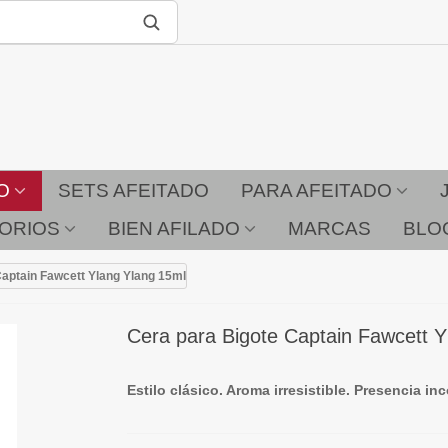
O
SETS AFEITADO
PARA AFEITADO
ORIOS
BIEN AFILADO
MARCAS
BLO
Captain Fawcett Ylang Ylang 15ml
Cera para Bigote Captain Fawcett Y
Estilo clásico. Aroma irresistible. Presencia in