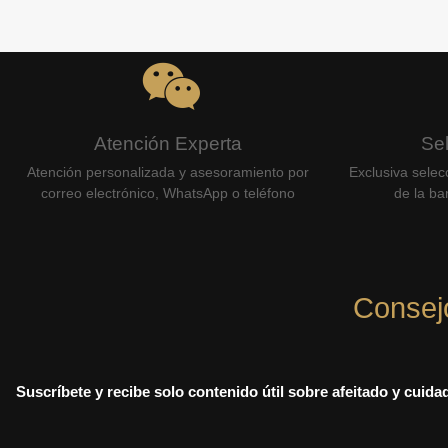
Atención Experta
Se
Atención personalizada y asesoramiento por
Exclusiva selec
correo electrónico, WhatsApp o teléfono
de la bar
Consej
Suscríbete y recibe solo contenido útil sobre afeitado y cuid