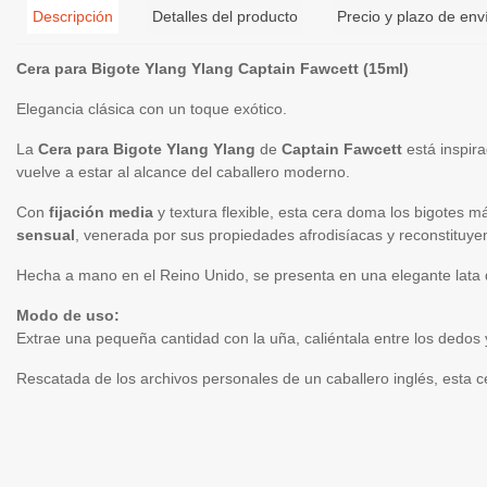
Descripción
Detalles del producto
Precio y plazo de env
Cera para Bigote Ylang Ylang Captain Fawcett (15ml)
Elegancia clásica con un toque exótico.
La
Cera para Bigote Ylang Ylang
de
Captain Fawcett
está inspir
vuelve a estar al alcance del caballero moderno.
Con
fijación media
y textura flexible, esta cera doma los bigotes má
sensual
, venerada por sus propiedades afrodisíacas y reconstituye
Hecha a mano en el Reino Unido, se presenta en una elegante lata de
Modo de uso:
Extrae una pequeña cantidad con la uña, caliéntala entre los dedos
Rescatada de los archivos personales de un caballero inglés, esta ce