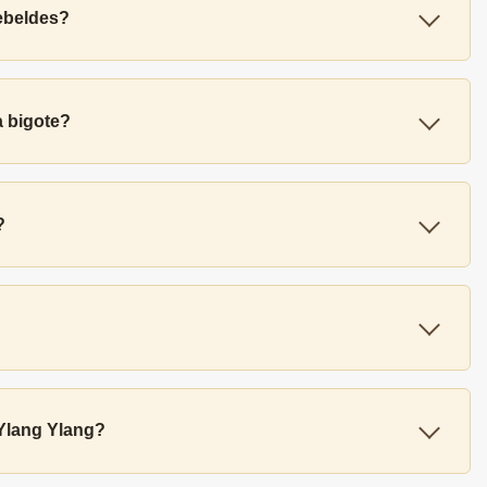
rebeldes?
a bigote?
?
 Ylang Ylang?