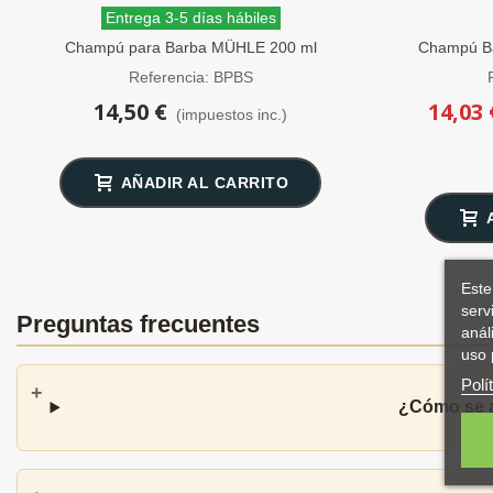
Entrega 3-5 días hábiles
Champú para Barba MÜHLE 200 ml
Champú Ba
Referencia: BPBS
14,50 €
14,03 
(impuestos inc.)
AÑADIR AL CARRITO
Este
serv
Preguntas frecuentes
anál
uso 
Polí
¿Cómo se a