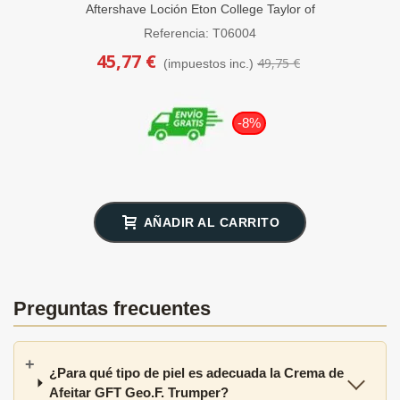
Aftershave Loción Eton College Taylor of
Old Bond Street 100ml
Referencia: T06004
45,77 €
49,75 €
(impuestos inc.)
-8%
AÑADIR AL CARRITO
Preguntas frecuentes
¿Para qué tipo de piel es adecuada la Crema de
Afeitar GFT Geo.F. Trumper?