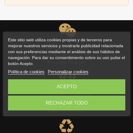
Este sitio web utiliza cookies propias y de terceros para
mejorar nuestros servicios y mostrarle publicidad relacionada
Atención Experta
con sus preferencias mediante el análisis de sus hábitos de
Atención personalizada y asesoramiento por correo electrónico,
navegación. Para dar su consentimiento sobre su uso pulse el
WhatsApp o teléfono
botón Acepto.
Política de cookies
Personalizar cookies
ACEPTO
Selección Premium
RECHAZAR TODO
Exclusiva selección de productos para el cuidado de la barba, el
afeitado y el cabello