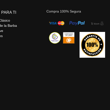
Compra 100% Segura
 PARA TI
Clásico
de la Barba
ve
es