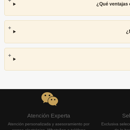
¿Qué ventajas o
¿
Atención Experta
Se
Atención personalizada y asesoramiento por
Exclusiva selec