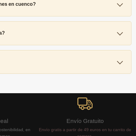
bones en cuenco?
ra?
Real
Envío Gratuito
stenibilidad, en
Envío gratis a partir de 49 euros en tu carrito de