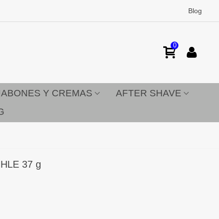
Blog
0
JABONES Y CREMAS
AFTER SHAVE
G
ÜHLE 37 g