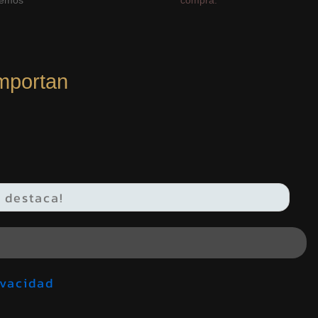
cemos
compra.
mportan
de privacidad