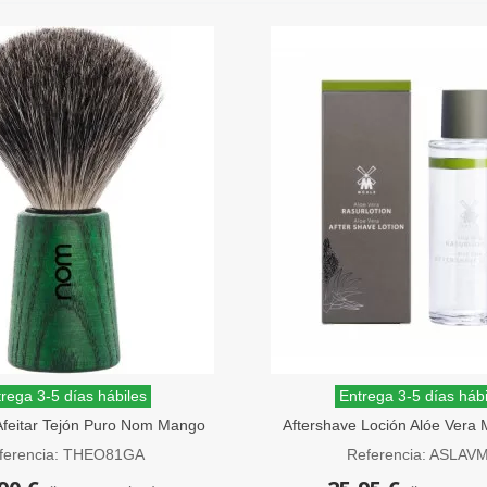
rega 3-5 días hábiles
Entrega 3-5 días hábi
Afeitar Tejón Puro Nom Mango
Aftershave Loción Alóe Ver
 Fresno Verde Theo
ml
ferencia: THEO81GA
Referencia: ASLAV