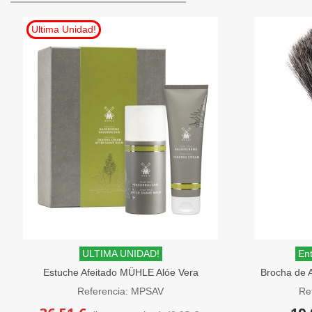
Ultima Unidad!
ULTIMA UNIDAD!
Ent
Estuche Afeitado MÜHLE Alóe Vera
Brocha de 
Crema y Bálsamo
de
Referencia: MPSAV
Re