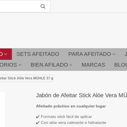
O
SETS AFEITADO
PARA AFEITADO
ORIOS
BIEN AFILADO
MARCAS
BLO
eitar Stick Alóe Vera MÜHLE 37 g
Jabón de Afeitar Stick Alóe Vera M
Afeitado práctico en cualquier lugar
✔️ Formato stick fácil de aplicar
✔️ Con alóe vera calmante e hidratante