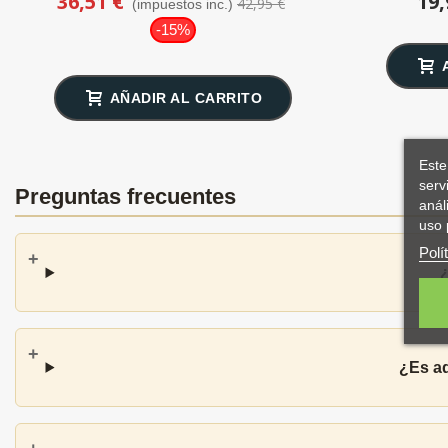
36,51 €
19,
42,95 €
(impuestos inc.)
-15%
AÑADIR AL CARRITO
Este
serv
Preguntas frecuentes
anál
uso 
Polí
¿
¿Es ad