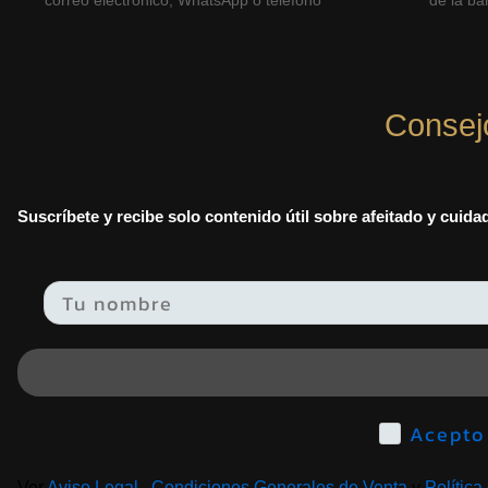
correo electrónico, WhatsApp o teléfono
de la bar
Consej
Suscríbete y recibe solo contenido útil sobre afeitado y cuid
Email
Ver
Aviso Legal
,
Condiciones Generales de Venta
y
Política