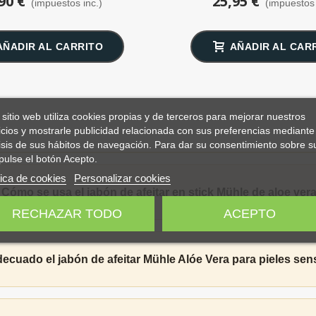
90 €
25,95 €
(impuestos inc.)
(impuestos 
AÑADIR AL CARRITO
AÑADIR AL CAR
 sitio web utiliza cookies propias y de terceros para mejorar nuestros
icios y mostrarle publicidad relacionada con sus preferencias mediante 
isis de sus hábitos de navegación. Para dar su consentimiento sobre s
pulse el botón Acepto.
tica de cookies
Personalizar cookies
Cómo se usa el jabón de afeitar en stick Mühle de aloe ver
RECHAZAR TODO
ACEPTO
ecuado el jabón de afeitar Mühle Alóe Vera para pieles sen