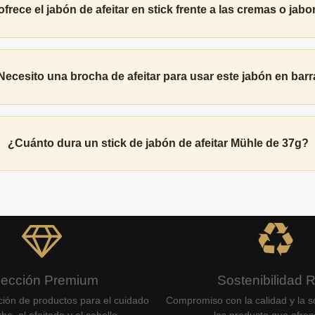
frece el jabón de afeitar en stick frente a las cremas o ja
Necesito una brocha de afeitar para usar este jabón en bar
¿Cuánto dura un stick de jabón de afeitar Mühle de 37g?
lección Premium
Sostenibilidad 
ción de productos para el cuidado
Compromiso con la calidad y la so