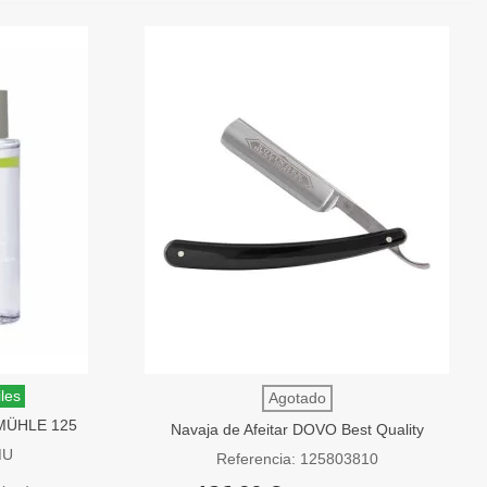
les
Agotado
a MÜHLE 125
Navaja de Afeitar DOVO Best Quality
Negra 5/8"
MU
Referencia: 125803810