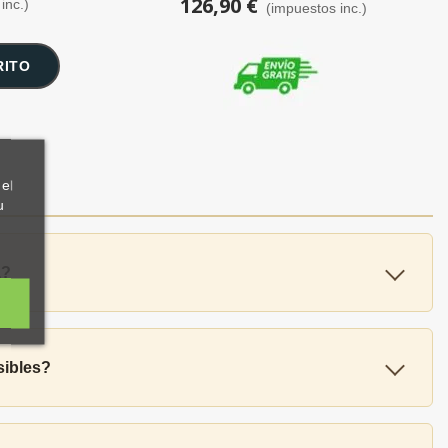
126,90 €
inc.)
(impuestos inc.)
RITO
el
u
a?
sibles?