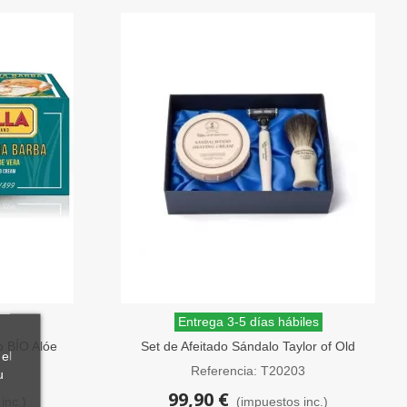
Entrega 3-5 días hábiles
o BÍO Alóe
Set de Afeitado Sándalo Taylor of Old
el
Bond Street
Referencia: T20203
u
99,90 €
inc.)
(impuestos inc.)