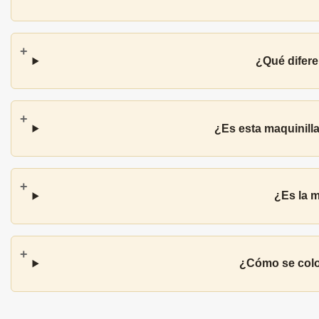
¿Qué difere
¿Es esta maquinill
¿Es la m
¿Cómo se coloc