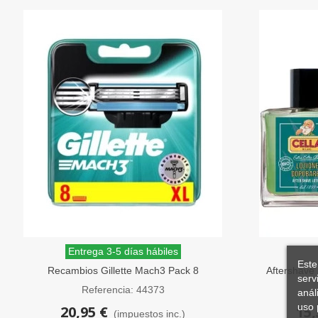
Entrega 3-5 días hábiles
Este
Recambios Gillette Mach3 Pack 8
Aftershave 
serv
unidades
Referencia: 44373
anál
uso 
20,95 €
15,
(impuestos inc.)