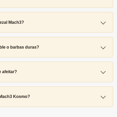
bezal Mach3?
ble o barbas duras?
 afeitar?
te Mach3 Kosmo?