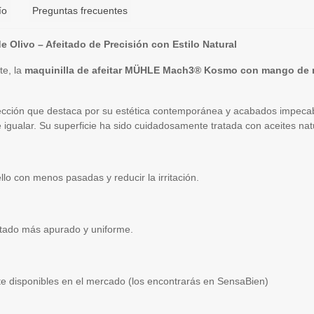
ío
Preguntas frecuentes
Olivo – Afeitado de Precisión con Estilo Natural
e, la
maquinilla de afeitar MÜHLE Mach3® Kosmo con mango de m
ección que destaca por su estética contemporánea y acabados impecab
de igualar. Su superficie ha sido cuidadosamente tratada con aceites nat
ello con menos pasadas y reducir la irritación.
itado más apurado y uniforme.
e disponibles en el mercado (los encontrarás en SensaBien)