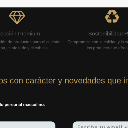
lección Premium
Sostenibilidad 
ción de productos para el cuidado
Compromiso con la calidad y la so
ba, el afeitado y el cabello
los producto que ofre
os con carácter y novedades que i
ado personal masculino.