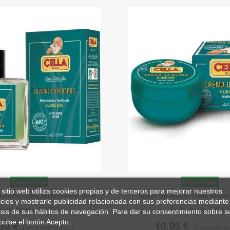
Disponible
Disponible
 sitio web utiliza cookies propias y de terceros para mejorar nuestros
Loción Cella Milano Alóe Vera
Jabón de Afeitar Cella Milan
icios y mostrarle publicidad relacionada con sus preferencias mediante 
Bío 100ml
Vera 150ml
Referencia: 57032
Referencia: 57064
isis de sus hábitos de navegación. Para dar su consentimiento sobre s
pulse el botón Acepto.
50 €
10,95 €
(impuestos inc.)
(impuestos 