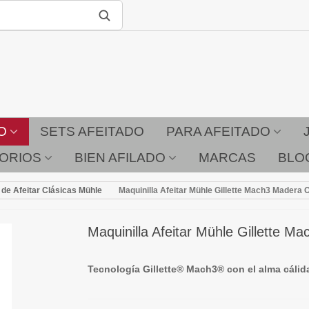
O
SETS AFEITADO
PARA AFEITADO
ORIOS
BIEN AFILADO
MARCAS
BLO
 de Afeitar Clásicas Mühle
Maquinilla Afeitar Mühle Gillette Mach3 Madera
Maquinilla Afeitar Mühle Gillette 
Tecnología Gillette® Mach3® con el alma cálida