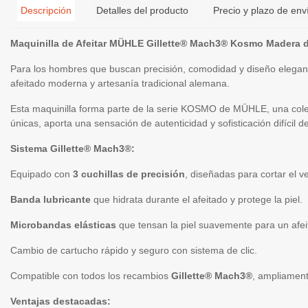
Descripción
Detalles del producto
Precio y plazo de env
Maquinilla de Afeitar MÜHLE Gillette® Mach3® Kosmo Madera de 
Para los hombres que buscan precisión, comodidad y diseño elegant
afeitado moderna y artesanía tradicional alemana.
Esta maquinilla forma parte de la serie KOSMO de MÜHLE, una col
únicas, aporta una sensación de autenticidad y sofisticación difícil 
Sistema Gillette® Mach3®:
Equipado con
3 cuchillas de precisión
, diseñadas para cortar el v
Banda lubricante
que hidrata durante el afeitado y protege la piel.
Microbandas elásticas
que tensan la piel suavemente para un afe
Cambio de cartucho rápido y seguro con sistema de clic.
Compatible con todos los recambios
Gillette® Mach3®
, ampliament
Ventajas destacadas: