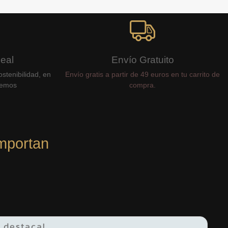
Real
Envío Gratuito
stenibilidad, en
Envío gratis a partir de 49 euros en tu carrito de
cemos
compra.
mportan