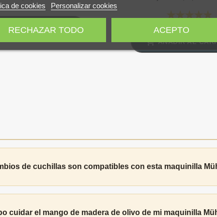
tica de cookies
Personalizar cookies
AÑADIR AL CARRITO
RECHAZAR TODO
ACEPTO
AÑADIR AL CAR
mbios de cuchillas son compatibles con esta maquinilla 
 cuidar el mango de madera de olivo de mi maquinilla M