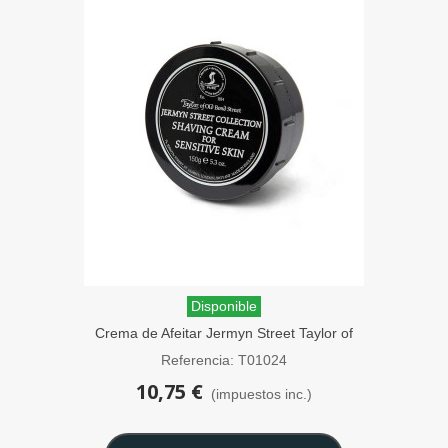
Disponible
Crema de Afeitar Jermyn Street Taylor of
Old Bond Street 60g
Referencia: T01024
10,75 €
(impuestos inc.)