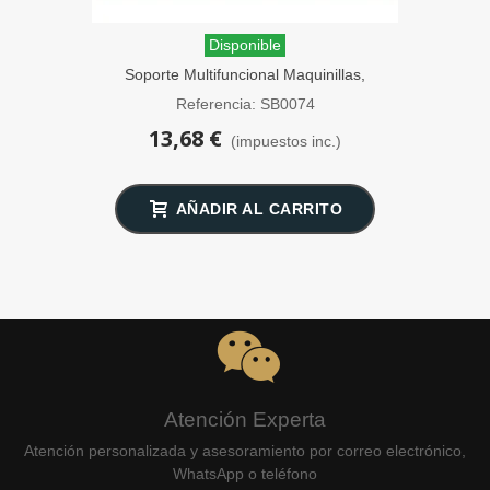
Disponible
Soporte Multifuncional Maquinillas,
Brochas y Navajas de Afeitar Negro
Referencia: SB0074
SensaBien
13,68 €
(impuestos inc.)
AÑADIR AL CARRITO
Atención Experta
Atención personalizada y asesoramiento por correo electrónico,
WhatsApp o teléfono