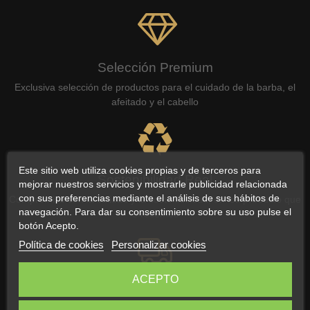
Selección Premium
Exclusiva selección de productos para el cuidado de la barba, el
afeitado y el cabello
Este sitio web utiliza cookies propias y de terceros para
Sostenibilidad Real
mejorar nuestros servicios y mostrarle publicidad relacionada
con sus preferencias mediante el análisis de sus hábitos de
Compromiso con la calidad y la sostenibilidad, en los producto que
navegación. Para dar su consentimiento sobre su uso pulse el
ofrecemos
botón Acepto.
Política de cookies
Personalizar cookies
ACEPTO
Envío Gratuito