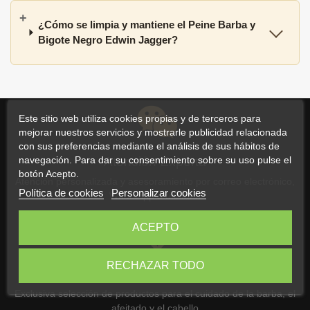
¿Cómo se limpia y mantiene el Peine Barba y
Bigote Negro Edwin Jagger?
Este sitio web utiliza cookies propias y de terceros para
mejorar nuestros servicios y mostrarle publicidad relacionada
con sus preferencias mediante el análisis de sus hábitos de
Atención Experta
navegación. Para dar su consentimiento sobre su uso pulse el
botón Acepto.
Atención personalizada y asesoramiento por correo electrónico,
Política de cookies
Personalizar cookies
WhatsApp o teléfono
ACEPTO
RECHAZAR TODO
Selección Premium
Exclusiva selección de productos para el cuidado de la barba, el
afeitado y el cabello