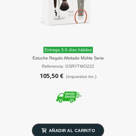
Entrega 3-5 días hábiles
Estuche Regalo Afeitado Mühle Serie
Rytmo Nogal
Referencia: GSRYTMO222
105,50 €
(impuestos inc.)
AÑADIR AL CARRITO