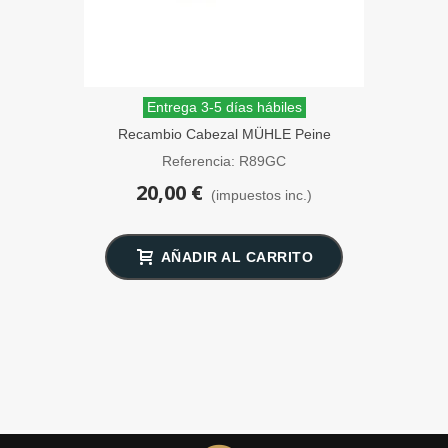
Entrega 3-5 días hábiles
Recambio Cabezal MÜHLE Peine
Cerrado Maquinilla Clásica
Referencia: R89GC
20,00 €
(impuestos inc.)
AÑADIR AL CARRITO