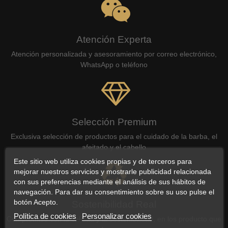
Atención Experta
Atención personalizada y asesoramiento por correo electrónico,
WhatsApp o teléfono
Selección Premium
Exclusiva selección de productos para el cuidado de la barba, el
afeitado y el cabello
Este sitio web utiliza cookies propias y de terceros para
mejorar nuestros servicios y mostrarle publicidad relacionada
con sus preferencias mediante el análisis de sus hábitos de
navegación. Para dar su consentimiento sobre su uso pulse el
botón Acepto.
Sostenibilidad Real
Política de cookies
Personalizar cookies
Compromiso con la calidad y la sostenibilidad, en los producto que