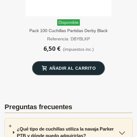
Disponible
Pack 100 Cuchillas Partidas Derby Black
Premium
Referencia: DBYBLKP
6,50 €
(impuestos inc.)
AÑADIR AL CARRITO
Preguntas frecuentes
¿Qué tipo de cuchillas utiliza la navaja Parker
PTB y dónde puedo adquirirlas?