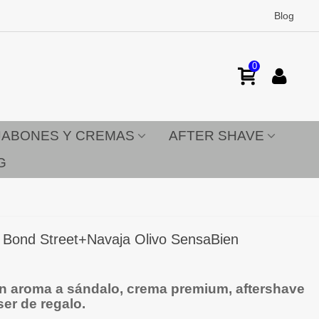
Blog
0
JABONES Y CREMAS
AFTER SHAVE
G
d Bond Street+Navaja Olivo SensaBien
on aroma a sándalo, crema premium, aftershave
ser de regalo.