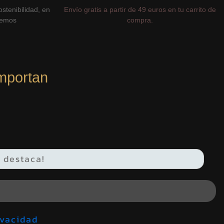
stenibilidad, en
Envío gratis a partir de 49 euros en tu carrito de
cemos
compra.
mportan
de privacidad