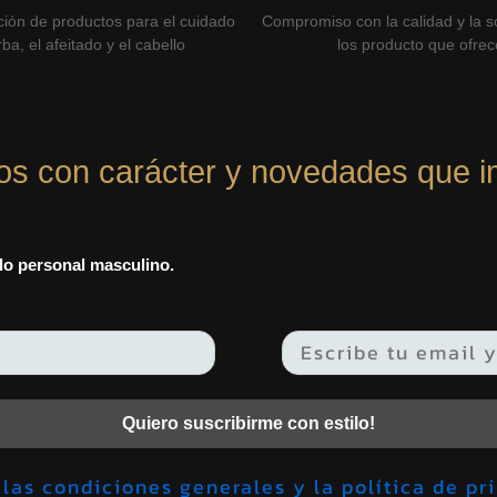
ción de productos para el cuidado
Compromiso con la calidad y la so
ba, el afeitado y el cabello
los producto que ofre
os con carácter y novedades que i
ado personal masculino.
Quiero suscribirme con estilo!
Acepto las condiciones generales y la política 