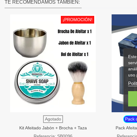
TE RECOMENDAMOS TAMBIÉN:
¡PROMOCIÓN!
Este
serv
anál
uso 
Polí
Agotado
Pack 
Kit Afeitado Jabón + Brocha + Taza
Pack Afeita
SensaBien
Referencia: SB0096
Referencia