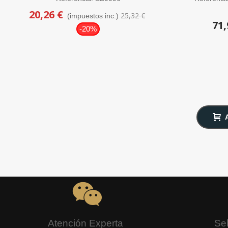
20,26 €
25,32 €
(impuestos inc.)
71,
-20%
Atención Experta
Se