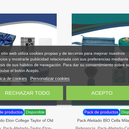
 sitio web utiliza cookies propias y de terceros para mejorar nuestros
icios y mostrarle publicidad relacionada con sus preferencias mediante 
isis de sus hábitos de navegación. Para dar su consentimiento sobre s
pulse el botón Acepto.
tica de cookies
Personalizar cookies
RECHAZAR TODO
ACEPTO
de productos
Disponible
Pack de productos
Disp
do Eton College Taylor of Old
Pack Afeitado BÍO Cella Mil
Bond Street
Aftershave y Brocha
: Pack-Afeitado-Taylor-Eton-
Referencia: Pack-Afeitado-Ce