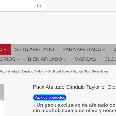
O
SETS AFEITADO
PARA AFEITADO
ORIOS
BIEN AFILADO
MARCAS
BLO
Pack Afeitado Sándalo Taylor of Old Bond Street+Navaja Olivo SensaBien
Pack Afeitado Sándalo Taylor of Ol
Pack de productos
⭐
Un pack exclusivo de afeitado c
sin alcohol, navaja de olivo y nece