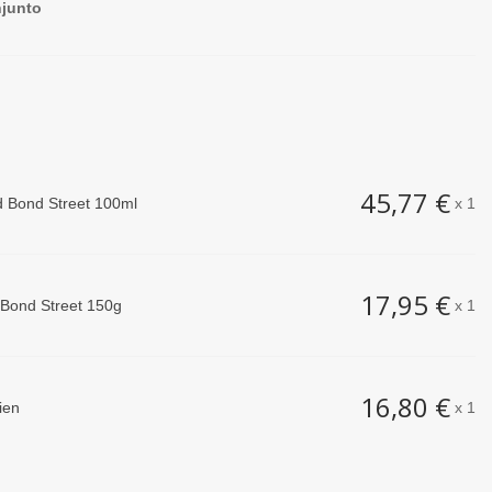
njunto
45,77 €
d Bond Street 100ml
x 1
17,95 €
 Bond Street 150g
x 1
16,80 €
ien
x 1