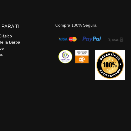
Compra 100% Segura
 PARA TI
Clásico
de la Barba
ve
es