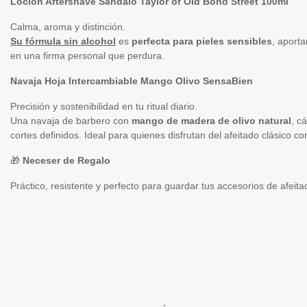
Loción Aftershave Sándalo Taylor of Old Bond Street 100ml
Calma, aroma y distinción.
Su fórmula sin alcohol
es
perfecta para pieles sensibles
, aporta
en una firma personal que perdura.
Navaja Hoja Intercambiable Mango Olivo SensaBien
Precisión y sostenibilidad en tu ritual diario.
Una navaja de barbero con
mango de madera de olivo natural
, c
cortes definidos. Ideal para quienes disfrutan del afeitado clásico con
🎁
Neceser de Regalo
Práctico, resistente y perfecto para guardar tus accesorios de afeita