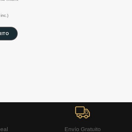
inc.)
RITO
Real
Envío Gratuito