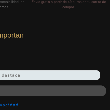
stenibilidad, en
Envío gratis a partir de 49 euros en tu carrito de
cemos
compra.
mportan
de privacidad