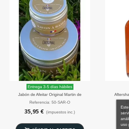
Entrega 3-5 días hábiles
Jabón de Afeitar Original Martin de
Aftersh
Candre 50g
Referencia: 50-SAR-O
R
Este
35,95 €
21,
(impuestos inc.)
serv
anál
uso 