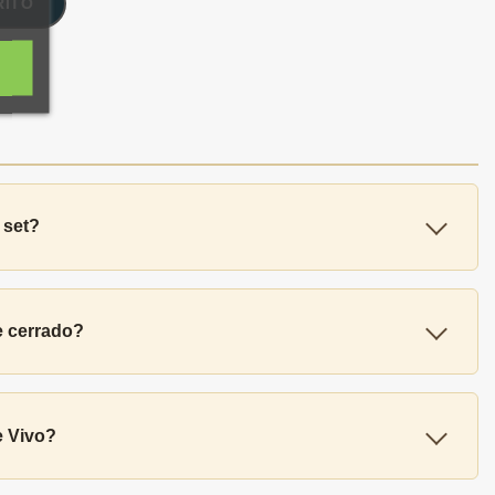
RITO
 set?
e cerrado?
e Vivo?