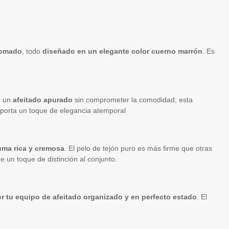
cromado
, todo
diseñado en un elegante color cuerno marrón
. Es
n un
afeitado apurado
sin comprometer la comodidad, esta
n aporta un toque de elegancia atemporal
uma rica y cremosa
. El pelo de tejón puro es más firme que otras
e un toque de distinción al conjunto.
r tu equipo de afeitado organizado y en perfecto estado
. El