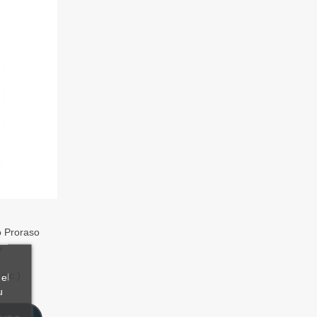
o Proraso
7
inc.)
el
u