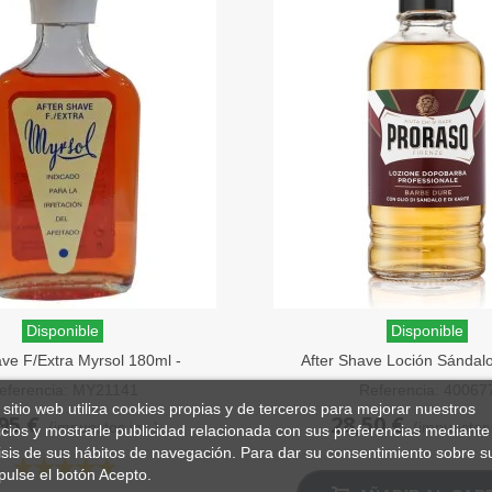
Disponible
Disponible
ave F/Extra Myrsol 180ml -
After Shave Loción Sándal
Tonificante
400ml
eferencia: MY21141
Referencia: 40067
 sitio web utiliza cookies propias y de terceros para mejorar nuestros
95 €
28,50 €
(impuestos inc.)
(impuestos 
icios y mostrarle publicidad relacionada con sus preferencias mediante 
isis de sus hábitos de navegación. Para dar su consentimiento sobre s
pulse el botón Acepto.