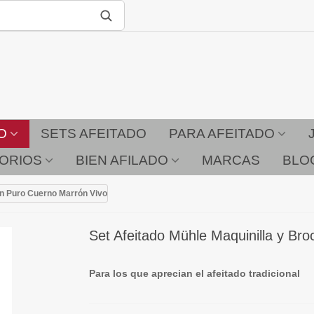
O
SETS AFEITADO
PARA AFEITADO
ORIOS
BIEN AFILADO
MARCAS
BLO
ón Puro Cuerno Marrón Vivo
Set Afeitado Mühle Maquinilla y Br
Para los que aprecian el afeitado tradicional