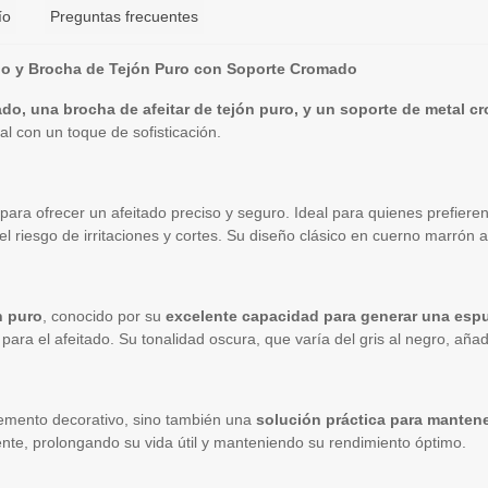
ío
Preguntas frecuentes
rado y Brocha de Tejón Puro con Soporte Cromado
rado, una brocha de afeitar de tejón puro, y un soporte de metal 
al con un toque de sofisticación.
para ofrecer un afeitado preciso y seguro. Ideal para quienes prefiere
o el riesgo de irritaciones y cortes. Su diseño clásico en cuerno marró
n puro
, conocido por su
excelente capacidad para generar una esp
ra el afeitado. Su tonalidad oscura, que varía del gris al negro, añad
emento decorativo, sino también una
solución práctica para mantene
nte, prolongando su vida útil y manteniendo su rendimiento óptimo.