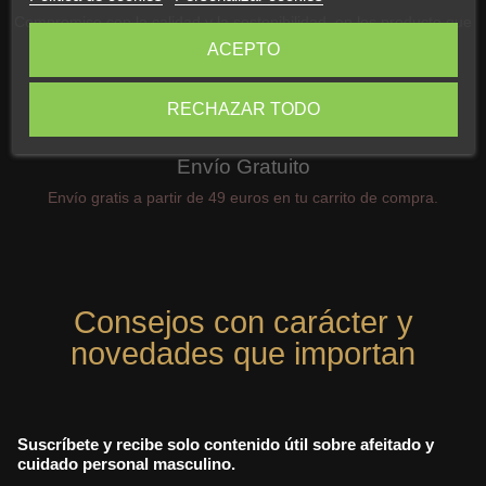
Compromiso con la calidad y la sostenibilidad, en los producto que
ofrecemos
ACEPTO
RECHAZAR TODO
Envío Gratuito
Envío gratis a partir de 49 euros en tu carrito de compra.
Consejos con carácter y
novedades que importan
Suscríbete y recibe solo contenido útil sobre afeitado y
cuidado personal masculino.