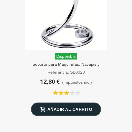
Disponible
Soporte para Maquinillas, Navajas y
Brochas Afeitar SensaBien
Referencia: SB0023
12,80 €
(impuestos inc.)
AÑADIR AL CARRITO