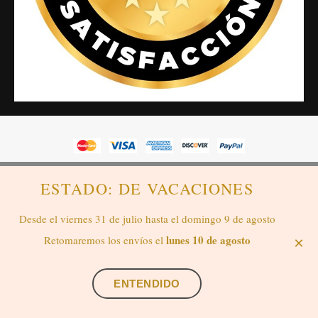
SensaBien Sensación de Bienestar™, es una marca registrada
ESTADO: DE VACACIONES
propiedad de M. Liegmann. NIE: X-0179278Q. Copyright © 2019-
2026. Reservados todos los derechos.
Desde el viernes 31 de julio hasta el domingo 9 de agosto
Aviso Legal y Privacidad
,
Condiciones Generales de Venta
,
lunes 10 de agosto
Retomaremos los envíos el
×
Política de Privacidad
,
Derecho de Desistimiento
Contáctanos vía whatsapp
ENTENDIDO
Añadir al carrito